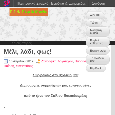
Ηλεκτρονικά Σχολικά Περιοδικά & Εφημερίδες
Σύνδεση
ΑΡΧΙΚΗ
Τεύχη
Μαθητική
ομάδα
Βοηθοί
Χωρίς στήλες
καθηγητές
Μέλι, λάδι, φως!
Επικοινωνία
0
Το σχολείο
μας
10 Απριλίου 2019
Ζωγραφική
,
Λογοτεχνία
,
Παρουσίαση βιβλίου
,
Ποίηση
,
Συνεντεύξεις
Flip Book
Συγγραφείς στο σχολείο μας
Δημιουργίες συμμαθητών μας εμπνευσμένες
από το έργο του Στέλιου Βισκαδουράκη