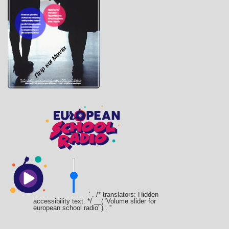
Πειρ και Μανία
' . /* translators: Hidden
accessibility text. */ __( 'Volume slider for
european school radio' ) . '
'