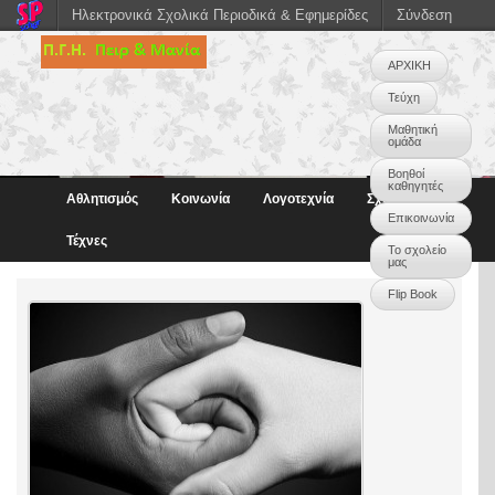
Ηλεκτρονικά Σχολικά Περιοδικά & Εφημερίδες
Σύνδεση
ΑΡΧΙΚΗ
Τεύχη
Μαθητική
ομάδα
Βοηθοί
καθηγητές
Αθλητισμός
Κοινωνία
Λογοτεχνία
Σχολική ζωή
Επικοινωνία
Τέχνες
Το σχολείο
μας
Flip Book