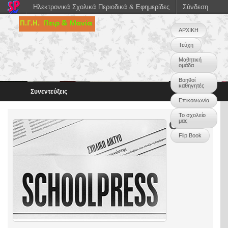
Ηλεκτρονικά Σχολικά Περιοδικά & Εφημερίδες
Σύνδεση
ΑΡΧΙΚΗ
Τεύχη
Μαθητική
ομάδα
Βοηθοί
καθηγητές
Συνεντεύξεις
Επικοινωνία
Το σχολείο
μας
Οι
Flip Book