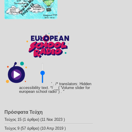
Πειρ και Μανία
Τεύχος 15
' . /* translators: Hidden
accessibility text. */ __( 'Volume slider for
european school radio' ) . '
'
Πρόσφατα Τεύχη
Τεύχος 15
(1 άρθρα) (11 Νοε 2023 )
Τεύχος 9
(57 άρθρα) (10 Απρ 2019 )