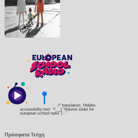
Πειρ και Μανία
Τεύχος 2
' . /* translators: Hidden
accessibility text. */ __( 'Volume slider for
european school radio' ) . '
'
Πρόσφατα Τεύχη