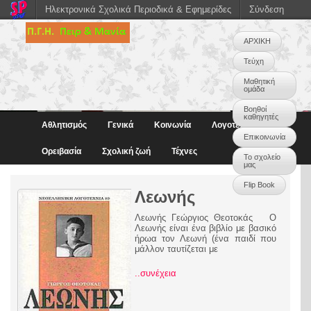
Ηλεκτρονικά Σχολικά Περιοδικά & Εφημερίδες
Σύνδεση
ΑΡΧΙΚΗ
Τεύχη
Μαθητική
ομάδα
Βοηθοί
καθηγητές
Αθλητισμός
Γενικά
Κοινωνία
Λογοτεχνία
Επικοινωνία
Ορειβασία
Σχολική ζωή
Τέχνες
Το σχολείο
μας
Flip Book
Λεωνής
Λεωνής Γεώργιος Θεοτοκάς Ο
Λεωνής είναι ένα βιβλίο με βασικό
ήρωα τον Λεωνή (ένα παιδί που
μάλλον ταυτίζεται με
..συνέχεια