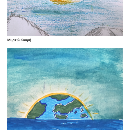
Μυρτώ Κουρή