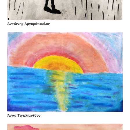
Αντώνης Αργυρόπουλος
Άννα Τιγκλιανίδου