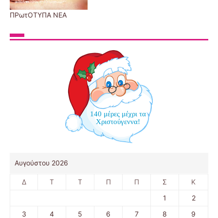
ΠΡωτΟΤΥΠΑ ΝΕΑ
140 μέρες μέχρι τα
Χριστούγεννα!
Αυγούστου 2026
Δ
Τ
Τ
Π
Π
Σ
Κ
1
2
3
4
5
6
7
8
9