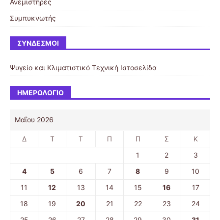
Ανεμιστήρες
Συμπυκνωτής
ΣΎΝΔΕΣΜΟΙ
Ψυγείο και Κλιματιστικό
Τεχνική Ιστοσελίδα
ΗΜΕΡΟΛΌΓΙΟ
Μαΐου 2026
Δ
Τ
Τ
Π
Π
Σ
Κ
1
2
3
4
5
6
7
8
9
10
11
12
13
14
15
16
17
18
19
20
21
22
23
24
25
26
27
28
29
30
31