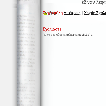
έδιναν λεφτ
0
Στην στήλη
Απόκριες
|
Χωρίς Σχόλι
Σχολιάστε
Για να σχολιάσετε πρέπει να
συνδεθείτε
.