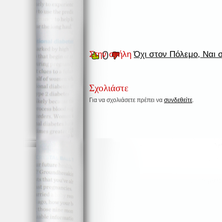
0
Στην στήλη
Όχι στον Πόλεμο, Ναι 
Σχολιάστε
Για να σχολιάσετε πρέπει να
συνδεθείτε
.