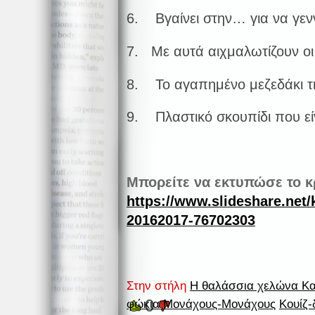
6. Βγαίνει στην… για να γενν
7. Με αυτά αιχμαλωτίζουν οι
8. Το αγαπημένο μεζεδάκι τ
9. Πλαστικό σκουπίδι που είν
Μπορείτε να εκτυπώσε το 
https://www.slideshare.net/
20162017-76702303
Στην στήλη
Η θαλάσσια χελώνα Καρ
0
φώκια Μονάχους-Μονάχους
Κουίζ-