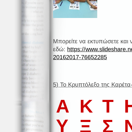
Μπορείτε να εκτυπώσετε και 
εδώ:
https://www.slideshare.n
20162017-76652285
5) Το Κρυπτόλεξο της Καρέτα
A
K
T
Υ
Ξ
Σ