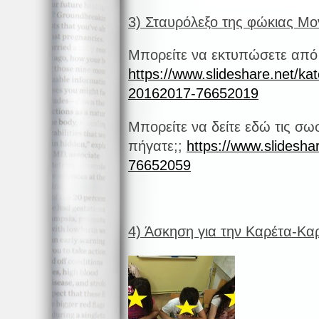
3) Σταυρόλεξο της φώκιας Μ
Μπορείτε να εκτυπώσετε από
https://www.slideshare.net/kat
20162017-76652019
Μπορείτε να δείτε εδώ τις σω
πήγατε;;
https://www.slideshar
76652059
4) Άσκηση για την Καρέτα-Κα