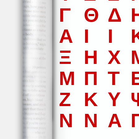
Γ
Θ
Δ
Α
Ι
Ι
Ξ
Η
Χ
Μ
Π
Τ
Ζ
Κ
Υ
Ν
Ν
Α