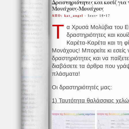
Δραστηριότητες και κουίζ για
Μονάχους-Μονάχους
ΑΠΟ: kat_angel
- Ιουν• 10•17
Τ
α Χρυσά Μολύβια του Ε
δραστηριότητες και κουί
Καρέτα-Καρέτα και τη φ
Μονάχους! Μπορείτε κι εσείς 
δραστηριότητες και να παίξε
διαβάσετε τα άρθρα που γράψ
πλάσματα!
Οι δραστηριότητές μας:
1) Ταυτότητα θαλάσσιας χελ