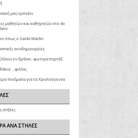
λή
υσική μας εμπνέει
εις μαθητών και καθηγητών στο 4ο
άσιο
 το όπως ο Sankt Martin
αστικές συνδημιουργίες
ύλλειο εν δράσει -φωτορεπορτάζ
δάκια …φιλίας
ερα ποιήματα για τα Χριστούγεννα
ΛΕΣ
ς στήλες
ΡΑ ΑΝΆ ΣΤΉΛΕΣ