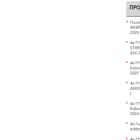
ΠΡΌ
Γλωσ
ΦΕΒΡ
2026 
4ο Γ
STAR
Δεκ 2
4ο Γ
Καλο
2025 
4o Γ
ΔΕΚΕ
)
4o Γ
Καλο
2024 
4ο Γυ
editi
4o Γ