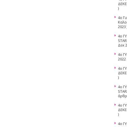
ΔΕΚΕ
)
4o Γ
Καλο
2023 
4o Γ
STAR
Δεκ 2
4o Γ
2022
4o Γ
ΔΕΚΕ
)
4ο Γ
STAR
άρθρα
4ο Γ
ΔΕΚΕ
)
4ο Γ