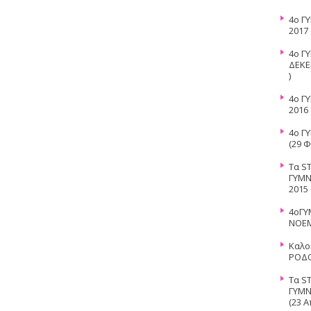
4ο Γ
2017
4ο Γ
ΔΕΚΕ
)
4ο Γ
2016
4ο Γ
(29 Φ
Τα S
ΓΥΜΝ
2015
4οΓΥ
ΝΟΕΜ
Καλο
ΡΟΔΟ
Τα S
ΓΥΜΝ
(23 Α