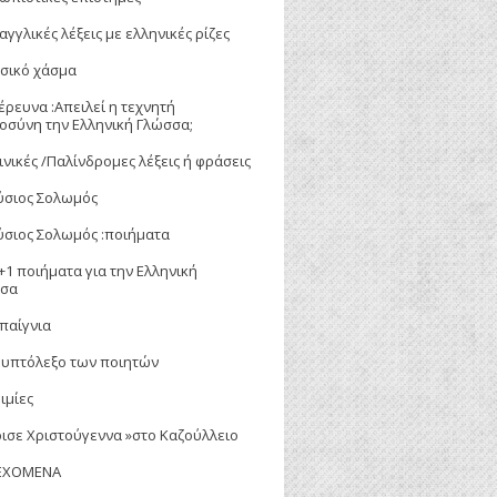
αγγλικές λέξεις με ελληνικές ρίζες
σικό χάσμα
έρευνα :Απειλεί η τεχνητή
οσύνη την Ελληνική Γλώσσα;
ινικές /Παλίνδρομες λέξεις ή φράσεις
ύσιος Σολωμός
ύσιος Σολωμός :ποιήματα
+1 ποιήματα για την Ελληνική
σα
παίγνια
ρυπτόλεξο των ποιητών
ιμίες
ισε Χριστούγεννα »στο Καζούλλειο
ΕΧΟΜΕΝΑ