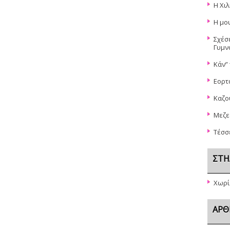
Η Χι
Η μο
Σχέσ
Γυμν
Κάν”
Εορτ
Καζο
Μεζε
Τέσσ
ΣΤΉ
Χωρί
ΆΡΘ