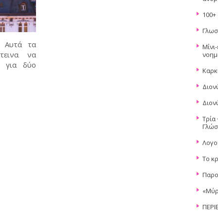
100+ 
Γλωσ
ά Αυτά τα
Μίνι-
τεινα να
νοημ
 για δύο
Καρκ
Διον
Διον
Τρία 
Γλώσ
Λογο
Το κ
Παρο
«Μύρ
ΠΕΡΙ