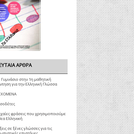
Τα STARακια
ΕΥΤΑΊΑ ΆΡΘΡΑ
ο Γυμνάσιο στην 1η μαθητική
ντηση για την Ελληνική Γλώσσα
ΕΧΟΜΕΝΑ
σοδέτες
ρχαίες φράσεις που χρησιμοποιούμε
Νεα Ελληνική
ξεις σε ξένες γλώσσες για τις
ωπιστικές επιστήμες