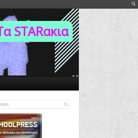
Τα STARακια