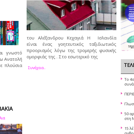
του Αλέξανδρου Κεχαγιά Η Ισλανδία
είναι ένας γοητευτικός ταξιδιωτικός
προορισμός λόγω της τρομερής φυσικής
αι γνωστό
ομορφιάς της . Στο εσωτερικό της
πω Ανατολή
ΤΕΛ
ε πλούσια
Συνέχεια..
Το 4
συνά
ΠΕΡΙ
Γλωσ
ΒΑΚΊΑ
50 α
λια
στη 
15 λέ
ανθρ