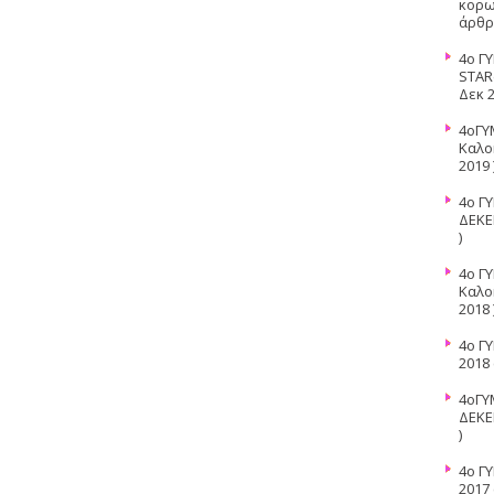
κορω
άρθρα
4o Γ
STAR
Δεκ 2
4oΓΥ
Καλο
2019 
4ο Γ
ΔΕΚΕ
)
4o Γ
Καλο
2018 
4o Γ
2018
4οΓΥ
ΔΕΚΕ
)
4ο Γ
2017