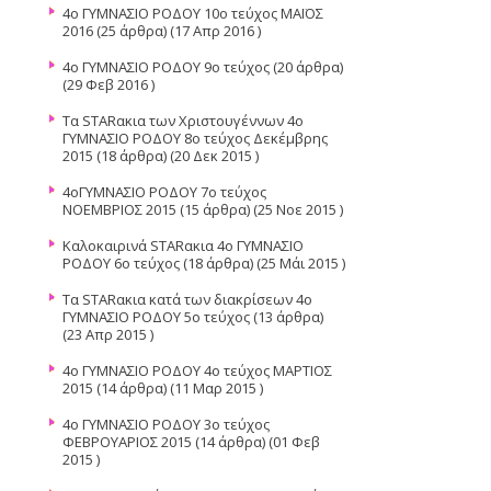
4ο ΓΥΜΝΑΣΙΟ ΡΟΔΟΥ 10ο τεύχος ΜΑΪΟΣ
2016
(25 άρθρα) (17 Απρ 2016 )
4ο ΓΥΜΝΑΣΙΟ ΡΟΔΟΥ 9ο τεύχος
(20 άρθρα)
(29 Φεβ 2016 )
Τα STARακια των Χριστουγέννων 4ο
ΓΥΜΝΑΣΙΟ ΡΟΔΟΥ 8ο τεύχος Δεκέμβρης
2015
(18 άρθρα) (20 Δεκ 2015 )
4οΓΥΜΝΑΣΙΟ ΡΟΔΟΥ 7ο τεύχος
ΝΟΕΜΒΡΙΟΣ 2015
(15 άρθρα) (25 Νοε 2015 )
Καλοκαιρινά STARακια 4ο ΓΥΜΝΑΣΙΟ
ΡΟΔΟΥ 6ο τεύχος
(18 άρθρα) (25 Μάι 2015 )
Τα STARακια κατά των διακρίσεων 4ο
ΓΥΜΝΑΣΙΟ ΡΟΔΟΥ 5o τεύχος
(13 άρθρα)
(23 Απρ 2015 )
4ο ΓΥΜΝΑΣΙΟ ΡΟΔΟΥ 4ο τεύχος ΜΑΡΤΙΟΣ
2015
(14 άρθρα) (11 Μαρ 2015 )
4ο ΓΥΜΝΑΣΙΟ ΡΟΔΟΥ 3ο τεύχος
ΦΕΒΡΟΥΑΡΙΟΣ 2015
(14 άρθρα) (01 Φεβ
2015 )