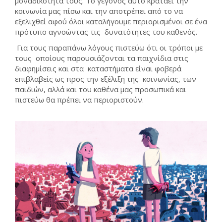
μοναδικότητα τους. Το γεγονός αυτό κρατάει την
κοινωνία μας πίσω και την αποτρέπει από το να
εξελιχθεί αφού όλοι καταλήγουμε περιορισμένοι σε ένα
πρότυπο αγνοώντας τις δυνατότητες του καθενός.
Για τους παραπάνω λόγους πιστεύω ότι οι τρόποι με
τους οποίους παρουσιάζονται τα παιχνίδια στις
διαφημίσεις και στα καταστήματα είναι φοβερά
επιβλαβείς ως προς την εξέλιξη της κοινωνίας, των
παιδιών, αλλά και του καθένα μας προσωπικά και
πιστεύω θα πρέπει να περιοριστούν.