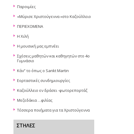
Παροιμίες
«Μύρισε Χριστούγεννα »στο Καζούλλειο
ΠΕΡΙΕΧΟΜΕΝΑ
Η Χιλή
Η μουσική μας εμπνέει
Σχέσεις μαθητών και καθηγητών στο 4ο
Γυμνάσιο
Κάν” το όπως ο Sankt Martin
Εορταστικές συνδημιουργίες
Καζούλλειο εν δράσει -φωτορεπορτάζ
Μεζεδάκια …φιλίας
Τέσσερα ποιήματα για τα Χριστούγεννα
ΣΤΉΛΕΣ