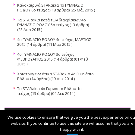
Καλοκαιρινά STARακια 4ο ΓΥΜΝΑΣΙΟ
ΡΟΔΟΥ 6ο τεύχος
(18 άρθρα) (25 Μάι 2015 )
Τα STARακια κατά των διακρίσεων 4ο
ΓΥΜΝΑΣΙΟ ΡΟΔΟΥ 5o τεύχος
(13 άρθρα)
(23 Απρ 2015 )
4ο ΓΥΜΝΑΣΙΟ ΡΟΔΟΥ 4ο τεύχος ΜΑΡΤΙΟΣ
2015
(14 άρθρα) (11 Μαρ 2015 )
4ο ΓΥΜΝΑΣΙΟ ΡΟΔΟΥ 3ο τεύχος
ΦΕΒΡΟΥΑΡΙΟΣ 2015
(14 άρθρα) (01 Φεβ
2015 )
Χριστουγεννιάτικα STARακια 4ο Γυμνάσιο
Ρόδου
(14 άρθρα) (19 Δεκ 2014 )
Τα STARakia 4o Γυμνάσιο Ρόδου 1ο
τεύχος
(13 άρθρα) (04 Δεκ 2014 )
We use cookies to ensure that we give you the best experience on ou
© 2026
Τα STARακια
website. If you continue to use this site we will assume that you are
happy with it.