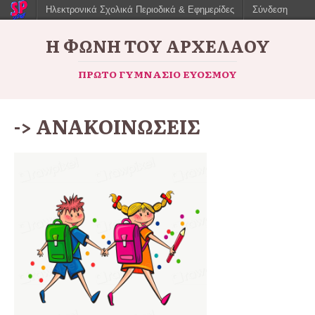
Ηλεκτρονικά Σχολικά Περιοδικά & Εφημερίδες
Σύνδεση
Η ΦΩΝΉ ΤΟΥ ΑΡΧΈΛΑΟΥ
ΠΡΏΤΟ ΓΥΜΝΆΣΙΟ ΕΥΌΣΜΟΥ
-> ΑΝΑΚΟΙΝΩΣΕΙΣ