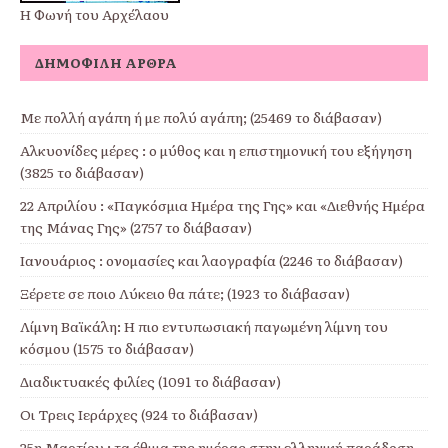
Η Φωνή του Αρχέλαου
ΔΗΜΟΦΙΛΉ ΆΡΘΡΑ
Με πολλή αγάπη ή με πολύ αγάπη; (25469 το διάβασαν)
Αλκυονίδες μέρες : ο μύθος και η επιστημονική του εξήγηση
(3825 το διάβασαν)
22 Απριλίου : «Παγκόσμια Ημέρα της Γης» και «Διεθνής Ημέρα
της Μάνας Γης» (2757 το διάβασαν)
Ιανουάριος : ονομασίες και λαογραφία (2246 το διάβασαν)
Ξέρετε σε ποιο Λύκειο θα πάτε; (1923 το διάβασαν)
Λίμνη Βαϊκάλη: Η πιο εντυπωσιακή παγωμένη λίμνη του
κόσμου (1575 το διάβασαν)
Διαδικτυακές φιλίες (1091 το διάβασαν)
Οι Τρεις Ιεράρχες (924 το διάβασαν)
25η Μαρτίου : τα έθιμα της ημέρας στην ελληνική παράδοση