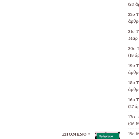
(20 ά
22ο 
άρθρα
21ο Τ
Μαρ 
20ο 
(19 ά
19ο 
άρθρα
18ο Τ
άρθρα
16ο 
(27 ά
17o- 
(06 Μ
15ο Μ
ΕΠΌΜΕΝΟ