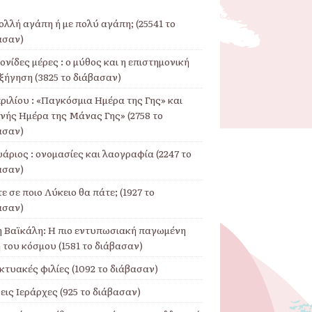
λλή αγάπη ή με πολύ αγάπη; (25541 το
ασαν)
νίδες μέρες : ο μύθος και η επιστημονική
ξήγηση (3825 το διάβασαν)
ριλίου : «Παγκόσμια Ημέρα της Γης» και
θνής Ημέρα της Μάνας Γης» (2758 το
ασαν)
άριος : ονομασίες και λαογραφία (2247 το
ασαν)
ε σε ποιο Λύκειο θα πάτε; (1927 το
ασαν)
η Βαϊκάλη: Η πιο εντυπωσιακή παγωμένη
 του κόσμου (1581 το διάβασαν)
κτυακές φιλίες (1092 το διάβασαν)
εις Ιεράρχες (925 το διάβασαν)