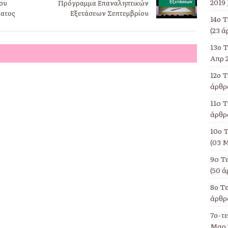
2019 
ου
Πρόγραμμα Επαναληπτικών
ματος
Εξετάσεων Σεπτεμβρίου
14ο 
(23 ά
13ο Τ
Απρ 2
12ο 
άρθρα
11o Τ
άρθρα
10ο Τ
(03 Μ
9o Τ
(50 ά
8ο Τ
άρθρα
7ο-τ
Μαρ 