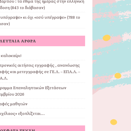
αρτίου : τα έθιμα της ημέρας στην ελληνική
δοση (843 το διάβασαν)
υπόγραψε» κι όχι «εσύ υπέγραψε» (788 το
ασαν)
ΛΕΥΤΑΊΑ ΆΡΘΡΑ
 καλοκαίρι!
τρονικές αιτήσεις εγγραφής , ανανέωσης
φής και μετεγγραφής σε ΓΕ.Λ. – ΕΠΑ.Λ. –
Α.Λ.
ραμμα Επαναληπτικών Εξετάσεων
εμβρίου 2026
αφές μαθητών
ρχέλαος» εξοπλίζεται…
ΌΣΦΑΤΑ ΤΕΎΧΗ