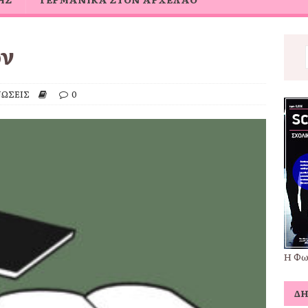
ών
ΩΣΕΙΣ
0
Η Φω
Δ