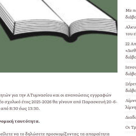
Με πο
διάβ
Αλκυο
του ε
22 Απ
«Διε
διάβ
Ιανου
διάβ
Ξέρετ
διάβ
ητών για την Α΄ Γυμνασίου και οι ανανεώσεις εγγραφών
Λίμν
ο νέο σχολικό έτος 2025-2026 θα γίνουν από Παρασκευή 20-6-
λίμνη
από 8:30 έως 13:30.
Διαδι
νομική ταυτότητα.
Οι Τρ
φείλετε να το δηλώσετε προσκομίζοντας τα απαραίτητα