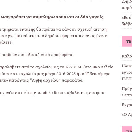
25η Μ
παρά
ωση πρέπει να συμπληρώσουν και οι δύο γονείς.
«Εσύ 
διάβ
ε τμήματα ένταξης θα πρέπει να κάνουν σχετική αίτηση
ετε γνωματεύσεις από δημόσιο φορέα και δεν τις έχετε
ΤΕ
μίσετε.
ν παιδιών που εξετάζονται προφορικά.
Καλό
Ηλεκ
παραλάβετε από το σχολείο μας το Α.Δ.Υ.Μ. (Ατομικό Δελτίο
εγγρα
ο
ίσετε στο σχολείο μας μέχρι 30-6-2025 ή το 1
δεκαήμερο
Π.ΕΠ
σετε» πατώντας “Λήψη αρχείου” παρακάτω.
Πρόγ
ο γονέων στο/στην οποίο/α θα καταβάλετε την ετήσια
Σεπτ
Εγγρ
«Ο Α
ΠΡ