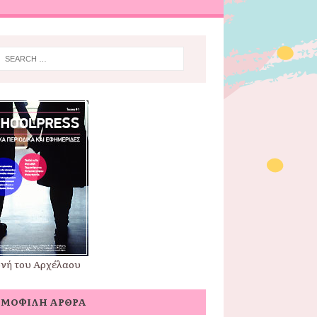
νή του Αρχέλαου
ΗΜΟΦΙΛΉ ΆΡΘΡΑ