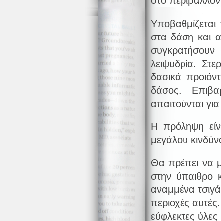
στο περιβάλλον 
Υποβαθμίζεται 
στα δάση και α
συγκρατήσουν
λειψυδρία. Στε
δασικά προϊόντ
δάσος. Επιβα
απαιτούνται γι
Η πρόληψη είν
μεγάλου κινδύν
Θα πρέπει να 
στην ύπαιθρο 
αναμμένα τσιγάρ
περιοχές αυτές.
εύφλεκτες ύλες