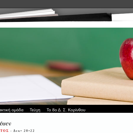
ακτική ομάδα
Τεύχη
Το 8ο Δ. Σ. Κορίνθου
ύουν
ΣΤΟΣ
- Δεκ• 20•22