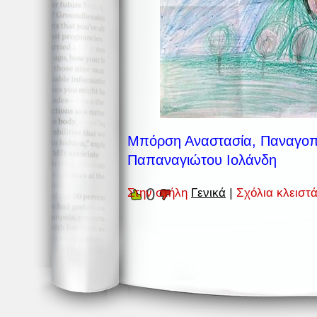
Μπόρση Αναστασία, Παναγοπ
Παπαναγιώτου Ιολάνδη
0
Στην στήλη
Γενικά
|
Σχόλια κλειστ