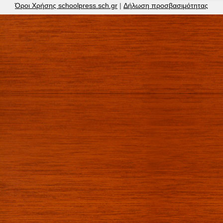
Όροι Χρήσης schoolpress.sch.gr
|
Δήλωση προσβασιμότητας