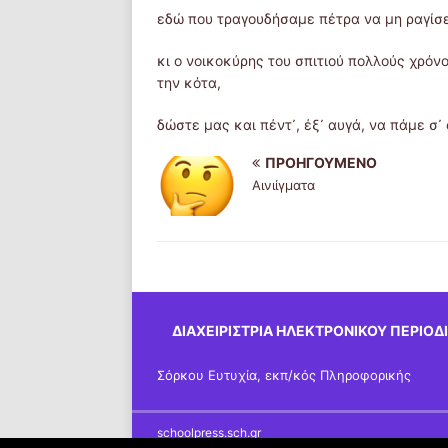
εδώ που τραγουδήσαμε πέτρα να μη ραγίσε
κι ο νοικοκύρης του σπιτιού πολλούς χρόν
την κότα,
δώστε μας και πέντ᾿, έξ᾿ αυγά, να πάμε σ᾿
ΠΡΟΗΓΟΎΜΕΝΟ
Aινιίγματα
ΔΙΑΧΕΙΡΊΣΤΡΙΑ ΗΛΕΚΤΡΟΝΙΚΟΎ ΠΕΡΙΟΔΙ
Σόρκου Ευτυχία, εκπ/κός Πληροφορικής
schoolpress.sch.gr