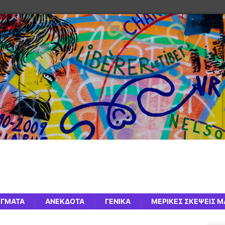
ΊΓΜΑΤΑ
ΑΝΈΚΔΟΤΑ
ΓΕΝΙΚΆ
ΜΕΡΙΚΈΣ ΣΚΈΨΕΙΣ Μ