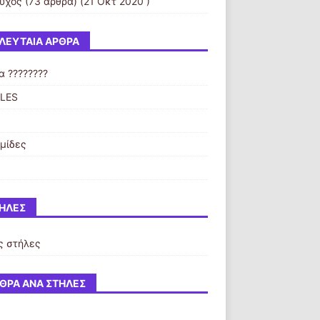
εύχος
(73 άρθρα) (21 Οκτ 2020 )
ΛΕΥΤΑΊΑ ΆΡΘΡΑ
α ????????
LES
μίδες
ΉΛΕΣ
ς στήλες
ΘΡΑ ΑΝΆ ΣΤΉΛΕΣ