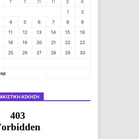
Τ
Τ
Π
Π
Σ
Κ
1
2
4
5
6
7
8
9
11
12
13
14
15
16
18
19
20
21
22
23
25
26
27
28
29
30
Μαρ
ΑΚΙΣΤΙΚΉ ΆΣΚΗΣΗ