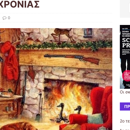
ΧΡΟΝΙΑΣ
0
Οι σ
ΠΡ
2ο τ