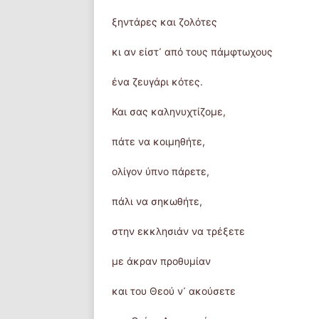
ξηντάρες και ζολότες
κι αν είστ᾿ από τους πάμφτωχους
ένα ζευγάρι κότες.
Και σας καληνυχτίζομε,
πάτε να κοιμηθήτε,
ολίγον ύπνο πάρετε,
πάλι να σηκωθήτε,
στην εκκλησιάν να τρέξετε
με άκραν προθυμίαν
και του Θεού ν᾿ ακούσετε