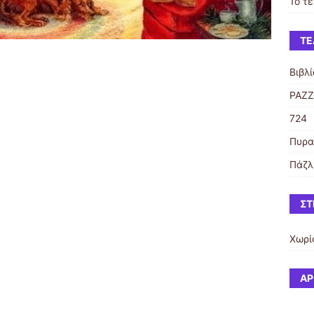
1ο τ
ΤΕ
Βιβλί
PAZZ
724
Πυρα
Πάζλ
ΣΤ
Χωρί
ΆΡ