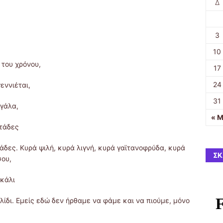
Δ
3
10
 του χρόνου,
17
24
εννιέται,
31
 γάλα,
« 
ντάδες
ράδες. Κυρά ψιλή, κυρά λιγνή, κυρά γαϊτανοφρύδα, κυρά
ΣΚ
σου,
γκάλι
λίδι. Εμείς εδώ δεν ήρθαμε να φάμε και να πιούμε, μόνο