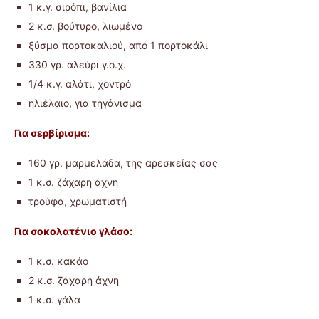
1 κ.γ. σιρόπι, βανίλια
2 κ.σ. βούτυρο, λιωμένο
ξύσμα πορτοκαλιού, από 1 πορτοκάλι
330 γρ. αλεύρι γ.ο.χ.
1/4 κ.γ. αλάτι, χοντρό
ηλιέλαιο, για τηγάνισμα
Για σερβίρισμα:
160 γρ. μαρμελάδα, της αρεσκείας σας
1 κ.σ. ζάχαρη άχνη
τρούφα, χρωματιστή
Για σοκολατένιο γλάσο:
1 κ.σ. κακάο
2 κ.σ. ζάχαρη άχνη
1 κ.σ. γάλα