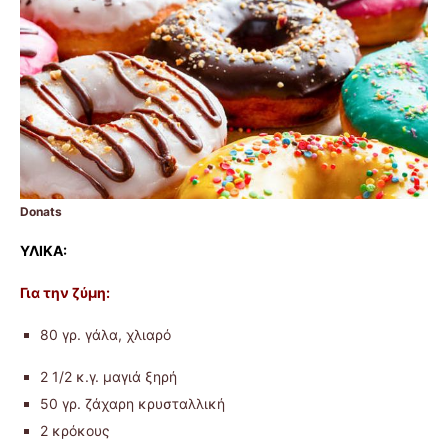
Donats
ΥΛΙΚΑ:
Για την ζύμη:
80 γρ. γάλα, χλιαρό
2 1/2 κ.γ. μαγιά ξηρή
50 γρ. ζάχαρη κρυσταλλική
2 κρόκους