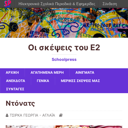
Ηλεκτρονικά Σχολικά Περιοδικά & Εφημερίδες
Σύνδεση
Οι σκέψεις του Ε2
Schoolpress
ΑΡΧΙΚΉ
ΑΓΑΠΗΜΈΝΑ ΜΈΡΗ
ΑΙΝΊΓΜΑΤΑ
ΑΝΈΚΔΟΤΑ
ΓΕΝΙΚΆ
ΜΕΡΙΚΈΣ ΣΚΈΨΕΙΣ ΜΑΣ
ΣΥΝΤΑΓΈΣ
Ντόνατς
ΤΣΙΡΚΑ ΓΕΩΡΓΙΑ - ΑΓΛΑΪΑ