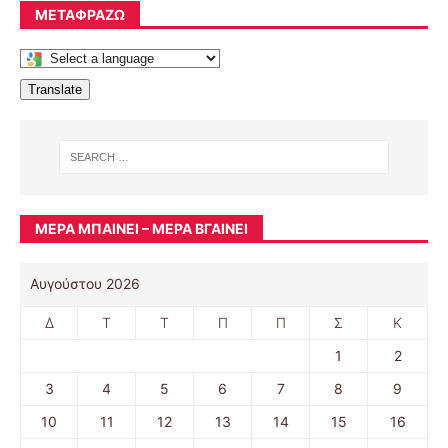
ΜΕΤΑΦΡΆΖΩ
Translate
ΜΈΡΑ ΜΠΑΊΝΕΙ – ΜΈΡΑ ΒΓΑΊΝΕΙ
Αυγούστου 2026
Δ
Τ
Τ
Π
Π
Σ
Κ
1
2
3
4
5
6
7
8
9
10
11
12
13
14
15
16