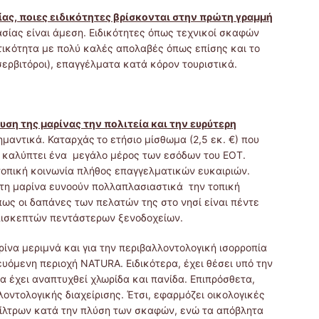
ας, ποιες ειδικότητες βρίσκονται στην πρώτη γραμμή
ασίας είναι άμεση. Ειδικότητες όπως τεχνικοί σκαφών
ικότητα με πολύ καλές απολαβές όπως επίσης και το
ερβιτόροι), επαγγέλματα κατά κόρον τουριστικά.
ση της μαρίνας την πολιτεία και την ευρύτερη
σημαντικά. Καταρχάς
το ετήσιο μίσθωμα (2,5 εκ. €) που
ς καλύπτει ένα μεγάλο μέρος των εσόδων του ΕΟΤ.
 τοπική κοινωνία πλήθος επαγγελματικών ευκαιριών.
 στη μαρίνα ευνοούν πολλαπλασιαστικά την τοπική
 πως οι δαπάνες των πελατών της στο νησί είναι πέντε
επισκεπτών πεντάστερων ξενοδοχείων.
αρίνα μεριμνά και για την περιβαλλοντολογική ισορροπία
ευόμενη περιοχή NATURA. Ειδικότερα, έχει θέσει υπό την
α έχει αναπτυχθεί χλωρίδα και πανίδα. Επιπρόσθετα,
λοντολογικής διαχείρισης. Έτσι, εφαρμόζει οικολογικές
ίλτρων κατά την πλύση των σκαφών, ενώ τα απόβλητα