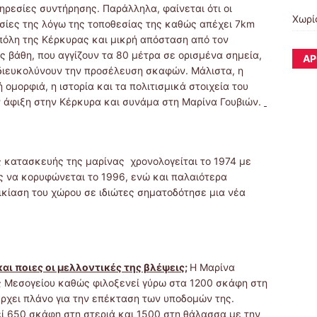
ηρεσίες συντήρησης. Παράλληλα, φαίνεται ότι οι
Χωρί
εσίες της λόγω της τοποθεσίας της καθώς απέχει 7km
 πόλη της Κέρκυρας και μικρή απόσταση από τον
ς βάθη, που αγγίζουν τα 80 μέτρα σε ορισμένα σημεία,
ΆΡ
 διευκολύνουν την προσέλευση σκαφών. Μάλιστα, η
 ομορφιά, η ιστορία και τα πολιτισμικά στοιχεία του
ν άφιξη στην Κέρκυρα και συνάμα στη Μαρίνα Γουβιών.
ς κατασκευής της μαρίνας χρονολογείται το 1974 με
ς να κορυφώνεται το 1996, ενώ και παλαιότερα
ικίαση του χώρου σε ιδιώτες σηματοδότησε μια νέα
και ποιες οι μελλοντικές της βλέψεις;
Η Μαρίνα
ης Μεσογείου καθώς φιλοξενεί γύρω στα 1200 σκάφη στη
ρχει πλάνο για την επέκταση των υποδομών της.
εί 650 σκάφη στη στεριά και 1500 στη θάλασσα με την