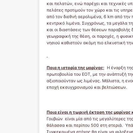
και πελατών, ενώ παρέχει και τεχνικές υπ
πελάτες προτιμούν τον χώρο και τις υπηρ
από τον διεθνή αερολιμένα, 6 km από την
κεντρικό λιμένα. Συγχρόνως, τα μεγάλα τη
και οι διαστάσεις των θέσεων παραβολής
γεωγραφική της θέση, οι παροχές, η φυσική
νησιού καθιστούν ακόμη πιο ελκυστική τη
Ποια η ιστορία της μαρίνας;
Η έναρξη τη
πρωτοβουλία του ΕΟΤ, με την ανάπτυξή τη
αξιοποιούνταν ως λιμένας. Μάλιστα, η ενο
εποχή εκσυγχρονισμού και βελτιώσεων.
Ποια είναι η τωρινή έκταση της μαρίνας 
Γουβιών είναι μία από τις μεγαλύτερες τ
θάλασσα και περίπου 500 στη στεριά. Υπά
Συγκεκριμένα στόχος θα είναι να φιλοξεν