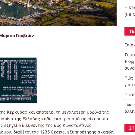
Η Κέ
(09 
ΤΕ
Μαρίνα Γουβιών
Επίσ
Συμμ
Έκφρ
συνα
Πώς 
για τ
Πετά
Γλωσ
αλλη
της Κέρκυρας και αποτελεί τη μεγαλύτερη μαρίνα της
μαρίνα της Ελλάδας καθώς και μία από τις είκοσι μία
ας εξηγεί ο διευθυντής της κος Κωνσταντίνος
ΣΤ
ισμού, διαθέτοντας 1235 θέσεις, εξυπηρέτησης σκαφών