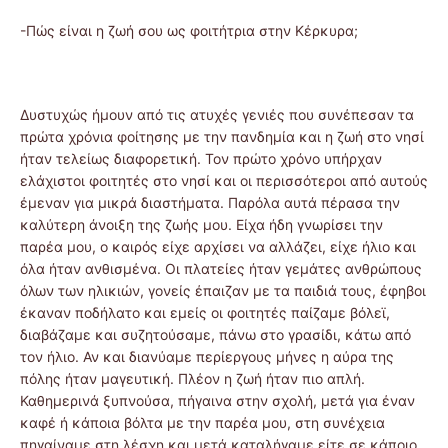
-Πώς είναι η ζωή σου ως φοιτήτρια στην Κέρκυρα;
Δυστυχώς ήμουν από τις ατυχές γενιές που συνέπεσαν τα
πρώτα χρόνια φοίτησης με την πανδημία και η ζωή στο νησί
ήταν τελείως διαφορετική. Τον πρώτο χρόνο υπήρχαν
ελάχιστοι φοιτητές στο νησί και οι περισσότεροι από αυτούς
έμεναν για μικρά διαστήματα. Παρόλα αυτά πέρασα την
καλύτερη άνοιξη της ζωής μου. Είχα ήδη γνωρίσει την
παρέα μου, ο καιρός είχε αρχίσει να αλλάζει, είχε ήλιο και
όλα ήταν ανθισμένα. Οι πλατείες ήταν γεμάτες ανθρώπους
όλων των ηλικιών, γονείς έπαιζαν με τα παιδιά τους, έφηβοι
έκαναν ποδήλατο και εμείς οι φοιτητές παίζαμε βόλεϊ,
διαβάζαμε και συζητούσαμε, πάνω στο γρασίδι, κάτω από
τον ήλιο. Αν και διανύαμε περίεργους μήνες η αύρα της
πόλης ήταν μαγευτική. Πλέον η ζωή ήταν πιο απλή.
Καθημερινά ξυπνούσα, πήγαινα στην σχολή, μετά για έναν
καφέ ή κάποια βόλτα με την παρέα μου, στη συνέχεια
πηγαίναμε στη λέσχη και μετά καταλήγαμε είτε σε κάποιο