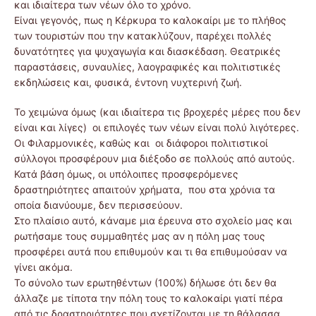
και ιδιαίτερα των νέων όλο το χρόνο.
Είναι γεγονός, πως η Κέρκυρα το καλοκαίρι με το πλήθος
των τουριστών που την κατακλύζουν, παρέχει πολλές
δυνατότητες για ψυχαγωγία και διασκέδαση. Θεατρικές
παραστάσεις, συναυλίες, λαογραφικές και πολιτιστικές
εκδηλώσεις και, φυσικά, έντονη νυχτερινή ζωή.
Το χειμώνα όμως (και ιδιαίτερα τις βροχερές μέρες που δεν
είναι και λίγες) οι επιλογές των νέων είναι πολύ λιγότερες.
Οι Φιλαρμονικές, καθώς και οι διάφοροι πολιτιστικοί
σύλλογοι προσφέρουν μια διέξοδο σε πολλούς από αυτούς.
Κατά βάση όμως, οι υπόλοιπες προσφερόμενες
δραστηριότητες απαιτούν χρήματα, που στα χρόνια τα
οποία διανύουμε, δεν περισσεύουν.
Στο πλαίσιο αυτό, κάναμε μια έρευνα στο σχολείο μας και
ρωτήσαμε τους συμμαθητές μας αν η πόλη μας τους
προσφέρει αυτά που επιθυμούν και τι θα επιθυμούσαν να
γίνει ακόμα.
Το σύνολο των ερωτηθέντων (100%) δήλωσε ότι δεν θα
άλλαζε με τίποτα την πόλη τους το καλοκαίρι γιατί πέρα
από τις δραστηριότητες που σχετίζονται με τη θάλασσα,