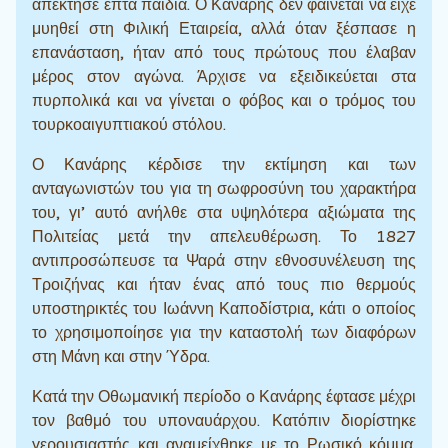
απέκτησε επτά παιδιά. Ο Κανάρης δεν φαίνεται να είχε
μυηθεί στη Φιλική Εταιρεία, αλλά όταν ξέσπασε η
επανάσταση, ήταν από τους πρώτους που έλαβαν
μέρος στον αγώνα. Άρχισε να εξειδικεύεται στα
πυρπολικά και να γίνεται ο φόβος και ο τρόμος του
τουρκοαιγυπτιακού στόλου.
Ο Κανάρης κέρδισε την εκτίμηση και των
ανταγωνιστών του για τη σωφροσύνη του χαρακτήρα
του, γι’ αυτό ανήλθε στα υψηλότερα αξιώματα της
Πολιτείας μετά την απελευθέρωση. Το 1827
αντιπροσώπευσε τα Ψαρά στην εθνοσυνέλευση της
Τροιζήνας και ήταν ένας από τους πιο θερμούς
υποστηρικτές του Ιωάννη Καποδίστρια, κάτι ο οποίος
το χρησιμοποίησε για την καταστολή των διαφόρων
στη Μάνη και στην Ύδρα.
Κατά την Οθωμανική περίοδο ο Κανάρης έφτασε μέχρι
τον βαθμό του υποναυάρχου. Κατόπιν διορίστηκε
γερουσιαστής και αναμείχθηκε με το Ρωσικό κόμμα.