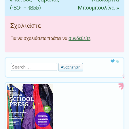
«
Κίτσος Τζαβέλας
Λασκαρίνα
Πλοήγηση άρθρων
(1801 – 1855)
Μπουμπουλίνα
»
Σχολιάστε
Για να σχολιάσετε πρέπει να
συνδεθείτε
.
Αναζήτηση