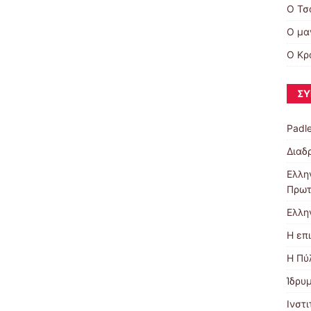
Ο Τσ
Ο μα
Ο Κρά
ΣΎ
Padl
Διαδ
Ελλη
Πρωτ
Ελλη
Η επ
Η Πύ
Ίδρυ
Ινστ