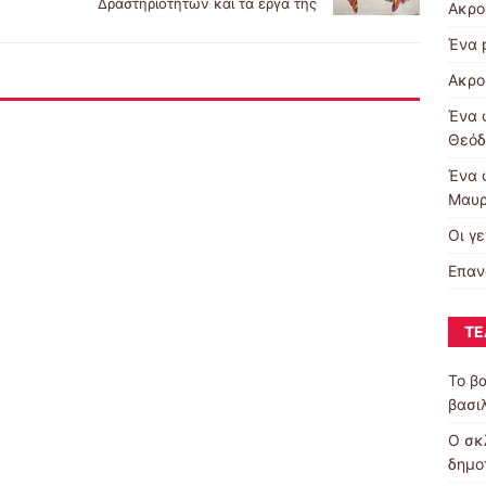
Δραστηριοτήτων και τα έργα της
Ακρο
Ένα 
Ακρο
Ένα 
Θεόδ
Ένα 
Μαυρ
Οι γε
Επαν
ΤΕ
Το β
βασι
Ο σκ
δημο