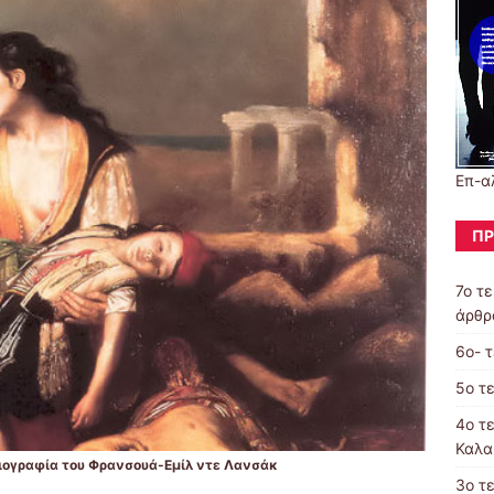
Επ-α
ΠΡ
7ο τ
άρθρ
6ο- 
5ο τ
4ο τ
Καλα
αιογραφία του Φρανσουά-Εμίλ ντε Λανσάκ
3o τ