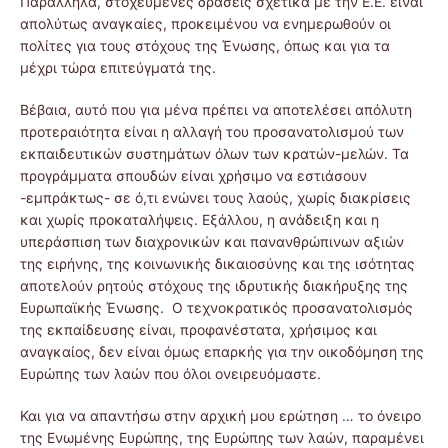
Παράλληλα, στοχευμένες δράσεις σχετικά με την Ε.Ε. είναι
απολύτως αναγκαίες, προκειμένου να ενημερωθούν οι
πολίτες για τους στόχους της Ένωσης, όπως και για τα
μέχρι τώρα επιτεύγματά της.
Βέβαια, αυτό που για μένα πρέπει να αποτελέσει απόλυτη
προτεραιότητα είναι η αλλαγή του προσανατολισμού των
εκπαιδευτικών συστημάτων όλων των κρατών-μελών. Τα
προγράμματα σπουδών είναι χρήσιμο να εστιάσουν
-εμπράκτως- σε ό,τι ενώνει τους λαούς, χωρίς διακρίσεις
και χωρίς προκαταλήψεις. Εξάλλου, η ανάδειξη και η
υπεράσπιση των διαχρονικών και πανανθρώπινων αξιών
της ειρήνης, της κοινωνικής δικαιοσύνης και της ισότητας
αποτελούν ρητούς στόχους της ιδρυτικής διακήρυξης της
Ευρωπαϊκής Ένωσης. Ο τεχνοκρατικός προσανατολισμός
της εκπαίδευσης είναι, προφανέστατα, χρήσιμος και
αναγκαίος, δεν είναι όμως επαρκής για την οικοδόμηση της
Ευρώπης των λαών που όλοι ονειρευόμαστε.
Και για να απαντήσω στην αρχική μου ερώτηση … το όνειρο
της Ενωμένης Ευρώπης, της Ευρώπης των λαών, παραμένει