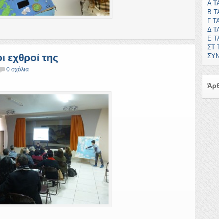
Α Τ
Β Τ
Γ Τ
Δ Τ
Ε Τ
ΣΤ 
ι εχθροί της
ΣΥΝ
0 σχόλια
Άρθ