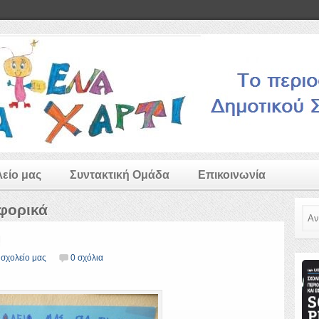
λείο μας
Συντακτική Ομάδα
Επικοινωνία
ιφορικά
Ανα
 σχολείο μας
0 σχόλια