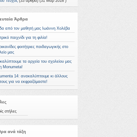
οο Τεύχος
(33 άρθρα) (31 Μαρ 2016 )
ευταία Άρθρα
άδα από τον μαθητή μας Ιωάννη Χολέβα
ρικό παιχνίδι για τη φιλία!
ρικανίδες φοιτήτριες παιδαγωγικής στο
λείο μας
καλύπτουμε τα αρχεία του σχολείου μας
τη Monumeta!
umenta 14: ανακαλύπτουμε κι άλλους
πους για να εκφραζόμαστε!
λες
ίς στήλες
ρα ανά τάξη