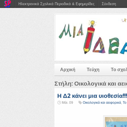
Ηλεκτρονικά Σχολικά Περιοδικά & Εφημερίδες
Σύνδεση
Αρχική
Τεύχη
Το σχο
Στήλη:
Οικολογικά και αε
Η Δ2 κάνει μια υιοθεσία!!!
Μάι. 09
Οικολογικά και αειφορικά
,
Το