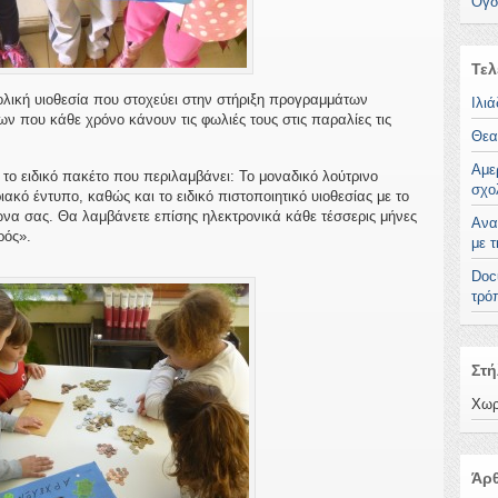
Όγδ
Τελ
ολική υιοθεσία που στοχεύει στην στήριξη προγραμμάτων
Ιλι
 που κάθε χρόνο κάνουν τις φωλιές τους στις παραλίες τις
Θεατ
Αμε
 το ειδικό πακέτο που περιλαμβάνει: Το μοναδικό λούτρινο
σχο
κό έντυπο, καθώς και το ειδικό πιστοποιητικό υιοθεσίας με το
ώνα σας. Θα λαμβάνετε επίσης ηλεκτρονικά κάθε τέσσερις μήνες
Ανα
ρός».
με 
Doc
τρό
Στή
Χωρ
Άρθ