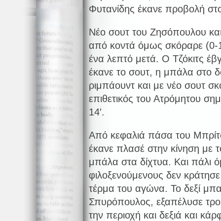
Φυτανίδης έκανε προβολή στο
Νέο σουτ του Ζησόπουλου και
από κοντά όμως σκόραρε (0-
ένα λεπτό μετά. Ο Τζόκιτς έβ
έκανε το σουτ, η μπάλα στο δ
ριμπάουντ και με νέο σουτ σκ
επιθετικός του Ατρόμητου σημ
14′.
Από κεφαλιά πάσα του Μπρίτο
έκανε πλασέ στην κίνηση με τ
μπάλα στα δίχτυα. Και πάλι 
φιλοξενούμενους δεν κράτησε
τέρμα του αγώνα. Το δεξί μπα
Σπυρόπουλος, εξαπέλυσε τρο
την περιοχή και δεξιά και κά