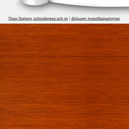
Όροι Χρήσης schoolpress.sch.gr
|
Δήλωση προσβασιμότητας