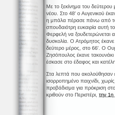
Με το ξεκίνημα του δεύτερου 
νέου. Στο 48′ ο Αυγενικού έ
η μπάλα πέρασε πάνω από το
σπουδαιότρη ευκαιρία αυτή το
Φερφελή να ξουδετερώνεται 
δυσκολία. Ο Ατρόμητος έκανε
δεύτερο μέρος, στο 66′. Ο Ου
Ζησόπουλος έκανε τακουνάκι 
έσκασε στο έδαφος και κατέλη
Στα λεπτά που ακολούθησαν ε
ισορροπημένο παιχνίδι, χωρίς 
προβάδισμα για πρόκριση στο
κριθούν στο Περιστέρι,
την 1η