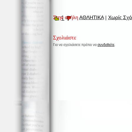
1
Στην στήλη
ΑΘΛΗΤΙΚΑ
|
Χωρίς Σχό
Σχολιάστε
Για να σχολιάσετε πρέπει να
συνδεθείτε
.