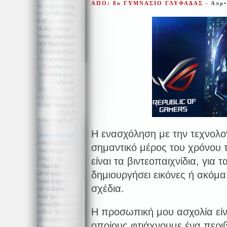
ΑΠΟ: 8ο ΓΥΜΝΑΣΙΟ ΓΛΥΦΑΔΑΣ
- Απρ
Η ενασχόληση με την τεχνολ
σημαντικό μέρος του χρόνου 
είναι τα βιντεοπαιχνίδια, για
δημιουργήσει εικόνες ή ακόμα 
σχέδια.
Η προσωπική μου ασχολία είνα
οποίους φτιάχνουμε ένα περι