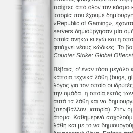
παίχτες από όλον τον κόσμο 
ιστορία που έχουμε δημιουργήσ
«Republic of Gaming», έχοντ
servers δημιούργησαν μία ομ
οποία ανήκω κι εγώ και η οποί
φτιάχνει νέους κώδικες. Το βασ
Counter
Strike
:
Global
Offens
Βέβαια, σ’ έναν τόσο μεγάλο
κάποια τεχνικά λάθη (bugs, gl
λόγος για τον οποίο οι ιδρυτές
την ομάδα, η οποία εκτός των
αυτά τα λάθη και να δημιουργε
(περιβάλλον, ιστορία). Στην 
άτομα. Καθημερινά ασχολούμ
λάθη και με το να δημιουργούμ