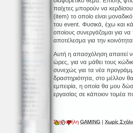
διαφορετικό θέμα. Επίσης φτι
παίχτες μπορούν να κερδίσου
(item) το οποίο είναι μοναδικό
του event. Φυσικά, έχω και κ
οποίους συνεργάζομαι για να
αποτέλεσμα για την κοινότητα 
Αυτή η απασχόληση απαιτεί ν
ώρες, για να μάθει τους κώδι
συνεχώς για τα νέα προγράμμ
δραστηριότητα, στο μέλλον θ
εμπειρία, η οποία θα μου δώ
εργασίας σε κάποιον τομέα πο
0
Στην στήλη
GAMING
|
Χωρίς Σχόλι