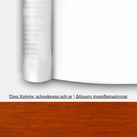
Όροι Χρήσης schoolpress.sch.gr
|
Δήλωση προσβασιμότητας