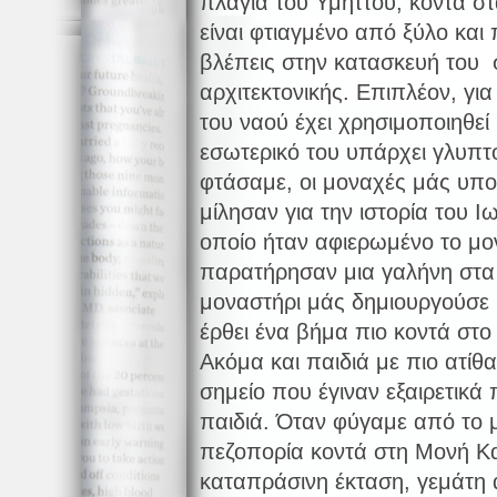
πλαγιά του Υμηττού, κοντά στ
είναι φτιαγμένο από ξύλο και 
βλέπεις στην κατασκευή του σ
αρχιτεκτονικής. Επιπλέον, γι
του ναού έχει χρησιμοποιηθεί 
εσωτερικό του υπάρχει γλυπτ
φτάσαμε, οι μοναχές μάς υπ
μίλησαν για την ιστορία του 
οποίο ήταν αφιερωμένο το μο
παρατήρησαν μια γαλήνη στα
μοναστήρι μάς δημιουργούσε μ
έρθει ένα βήμα πιο κοντά στο
Ακόμα και παιδιά με πιο ατί
σημείο που έγιναν εξαιρετικά 
παιδιά. Όταν φύγαμε από το 
πεζοπορία κοντά στη Μονή Κα
καταπράσινη έκταση, γεμάτη