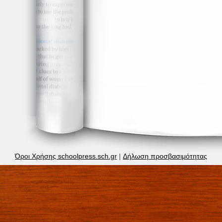
Όροι Χρήσης schoolpress.sch.gr
|
Δήλωση προσβασιμότητας