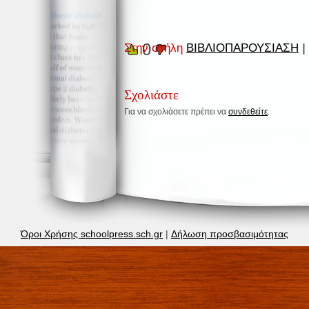
0
Στην στήλη
ΒΙΒΛΙΟΠΑΡΟΥΣΙΑΣΗ
|
Σχολιάστε
Για να σχολιάσετε πρέπει να
συνδεθείτε
.
Όροι Χρήσης schoolpress.sch.gr
|
Δήλωση προσβασιμότητας