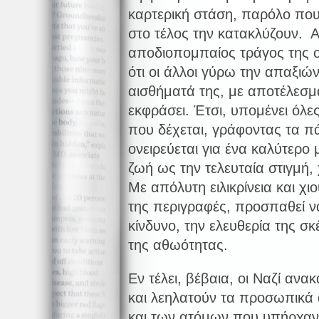
καρτερική στάση, παρόλο που
στο τέλος την κατακλύζουν. Α
αποδιοπομπαίος τράγος της οι
ότι οι άλλοι γύρω την απαξιών
αισθήματά της, με αποτέλεσμ
εκφράσει. Έτσι, υπομένει όλε
που δέχεται, γράφοντας τα π
ονειρεύεται για ένα καλύτερο 
ζωή ως την τελευταία στιγμή, 
Με απόλυτη ειλικρίνεια και χ
της περιγραφές, προσπαθεί ν
κίνδυνο, την ελευθερία της σκ
της αθωότητας.
Εν τέλει, βέβαια, οι Ναζί αν
και λεηλατούν τα προσωπικά α
και των ατόμων που υπήρχαν 