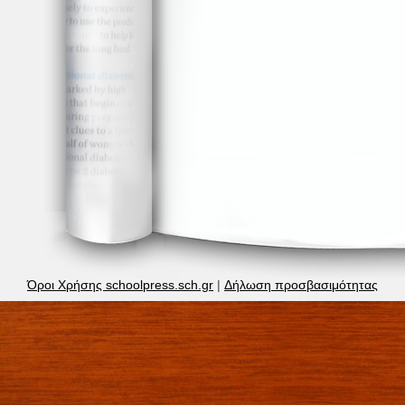
Όροι Χρήσης schoolpress.sch.gr
|
Δήλωση προσβασιμότητας