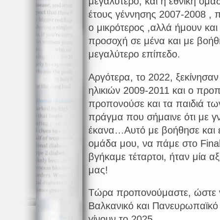
μεγαλύτερο, και η εθνική ομά
έτους γέννησης 2007-2008 , 
ο μικρότερος ,αλλά ήμουν κα
προσοχή σε μένα και με βοή
μεγαλύτερο επίπεδο.
Αργότερα, το 2022, ξεκίνησα
ηλικιών 2009-2011 και ο προπ
προπονούσε και τα παιδιά τω
πράγμα που σήμαινε ότι με γν
έκανα…Αυτό με βοήθησε και έ
ομάδα μου, να πάμε στο Fin
βγήκαμε τέταρτοι, ήταν μία α
μας!
Τώρα προπονούμαστε, ώστε ν
Βαλκανικό και Πανευρωπαϊκό
γίνουν το 2025…