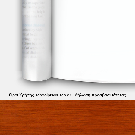
Όροι Χρήσης schoolpress.sch.gr
|
Δήλωση προσβασιμότητας