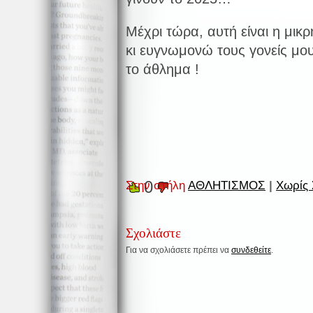
Μέχρι τώρα, αυτή είναι η μικ
κι ευγνωμονώ τους γονείς μο
το άθλημα !
0
Στην στήλη
ΑΘΛΗΤΙΣΜΟΣ
|
Χωρίς 
Σχολιάστε
Για να σχολιάσετε πρέπει να
συνδεθείτε
.