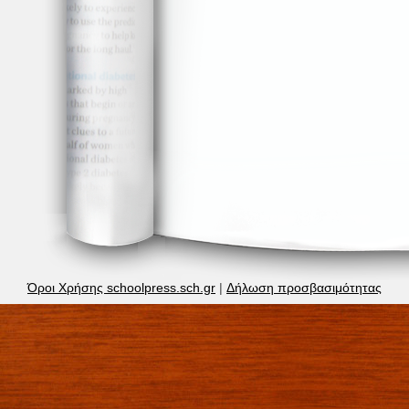
Όροι Χρήσης schoolpress.sch.gr
|
Δήλωση προσβασιμότητας