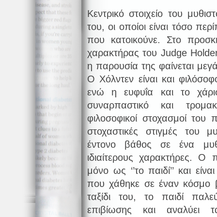
Κεντρικό στοιχείο του μυθισ
του, οι οποίοι είναι τόσο περ
που κατοικούνε. Στο προσκή
χαρακτήρας του Judge Holde
η παρουσία της φαίνεται μεγ
Ο Χόλντεν είναι και φιλόσοφ
ενώ η ευφυΐα και το χάρι
συναρπαστικό και τρομ
φιλοσοφικοί στοχασμοί του 
στοχαστικές στιγμές του μ
έντονο βάθος σε ένα μυ
ιδιαίτερους χαρακτήρες. Ο 
μόνο ως ‘’το παιδί’’ και είν
που χάθηκε σε έναν κόσμο 
ταξίδι του, το παιδί παλε
επιβίωσης και αναλύει 