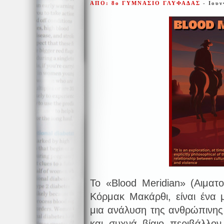
ΑΠΟ: 8ο ΓΥΜΝΑΣΙΟ ΓΛΥΦΑΔΑΣ
- Ιουν
Το «Blood Meridian» (Αιματ
Κόρμακ Μακάρθι, είναι ένα 
μια ανάλυση της ανθρώπινης
και συχνά βίαιο περιβάλλον