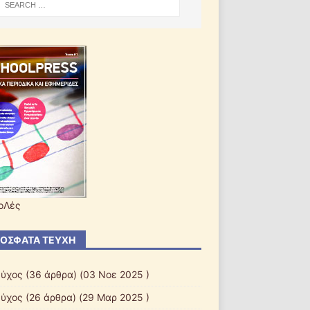
οΛές
ΌΣΦΑΤΑ ΤΕΎΧΗ
εύχος
(36 άρθρα) (03 Νοε 2025 )
εύχος
(26 άρθρα) (29 Μαρ 2025 )