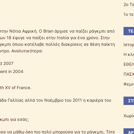
2o Τ
1ο τ
ΤΕ
την Νότια Αφρική. Ο Brian άρχισε να παίζει ράγκμπι από
ων 18 έφυγε να παίξει στην Ιταλία για ένα χρόνο. Στην
άγκμπι όπιου κατέλαβε πολλές διακρίσεις σε θέση παίκτη
Ιστο
ντρο. Αναλυτικότερα:
Η κλ
nd 2007
ΕΘΕΛ
ment in 2004
ΠΑΣΧ
Φεμι
th XV of France.
μάδα Γαλλίας αλλά τον Νοέμβριο του 2011 η καριέρα του
ΣΤ
Χωρί
κμπι για εσάς;
σα να μάθω όσο πιο πολύ μπορούσα για το ράγκμπι. Τότε
ΆΡ