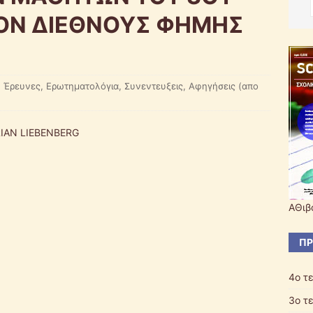
ΟΝ ΔΙΕΘΝΟΥΣ ΦΗΜΗΣ
,
Έρευνες, Ερωτηματολόγια, Συνεντευξεις, Αφηγήσεις (απο
IAN LIEBENBERG
ΑΘιβ
ΠΡ
4ο τ
3o τ