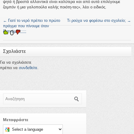
ψητά ή βραστά αλλαντικά είναι καλύτερα και από αυτά επιλέγουμε
ζαμπόν ή μια γαλοπούλα καλής ποιότη-τας», λέει ο ειδικός.
←
Γιατί το νερό πρέπει το πρώτο
Τι ρούχα να φορέσω στο σχολείο;
→
πράγμα που πίνουμε όταν
0
ξυπνάμε;;;;;;;
Σχολιάστε
Για να σχολιάσετε
πρέπει να
συνδεθείτε
.
Αναζήτηση
Μεταφράστε
Select a language to translate this page