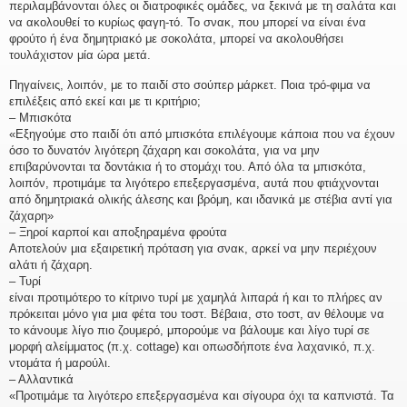
περιλαμβάνονται όλες οι διατροφικές ομάδες, να ξεκινά με τη σαλάτα και
να ακολουθεί το κυρίως φαγη-τό. Το σνακ, που μπορεί να είναι ένα
φρούτο ή ένα δημητριακό με σοκολάτα, μπορεί να ακολουθήσει
τουλάχιστον μία ώρα μετά.
Πηγαίνεις, λοιπόν, με το παιδί στο σούπερ μάρκετ. Ποια τρό-φιμα να
επιλέξεις από εκεί και με τι κριτήριο;
– Μπισκότα
«Εξηγούμε στο παιδί ότι από μπισκότα επιλέγουμε κάποια που να έχουν
όσο το δυνατόν λιγότερη ζάχαρη και σοκολάτα, για να μην
επιβαρύνονται τα δοντάκια ή το στομάχι του. Από όλα τα μπισκότα,
λοιπόν, προτιμάμε τα λιγότερο επεξεργασμένα, αυτά που φτιάχνονται
από δημητριακά ολικής άλεσης και βρόμη, και ιδανικά με στέβια αντί για
ζάχαρη»
– Ξηροί καρποί και αποξηραμένα φρούτα
Αποτελούν μια εξαιρετική πρόταση για σνακ, αρκεί να μην περιέχουν
αλάτι ή ζάχαρη.
– Τυρί
είναι προτιμότερο το κίτρινο τυρί με χαμηλά λιπαρά ή και το πλήρες αν
πρόκειται μόνο για μια φέτα του τοστ. Βέβαια, στο τοστ, αν θέλουμε να
το κάνουμε λίγο πιο ζουμερό, μπορούμε να βάλουμε και λίγο τυρί σε
μορφή αλείμματος (π.χ. cottage) και οπωσδήποτε ένα λαχανικό, π.χ.
ντομάτα ή μαρούλι.
– Αλλαντικά
«Προτιμάμε τα λιγότερο επεξεργασμένα και σίγουρα όχι τα καπνιστά. Τα