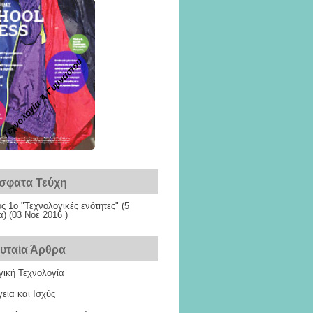
Τεχνολογία Ά Γυμνασίου
σφατα Τεύχη
ς 1ο "Τεχνολογικές ενότητες"
(5
) (03 Νοε 2016 )
ευταία Άρθρα
γική Τεχνολογία
εια και Ισχύς