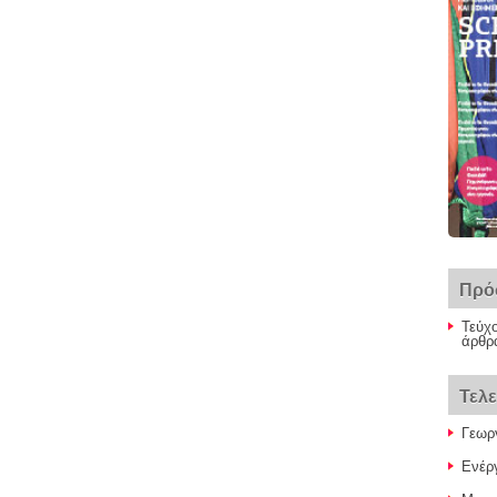
Πρό
Τεύχο
άρθρα
Τελ
Γεωρ
Ενέργ