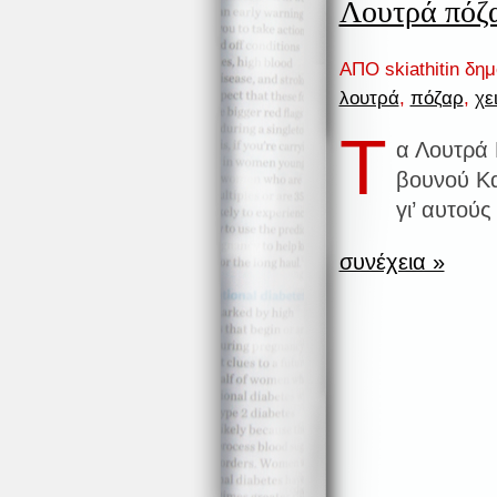
Λουτρά πόζα
ΑΠΟ skiathitin δη
λουτρά
,
πόζαρ
,
χε
Τ
α Λουτρά 
βουνού Κα
γι’ αυτού
συνέχεια »