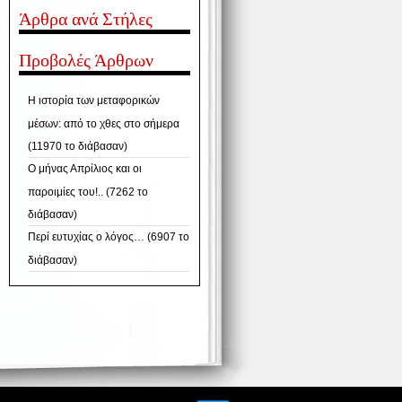
Άρθρα ανά Στήλες
Προβολές Άρθρων
Η ιστορία των μεταφορικών
μέσων: από το χθες στο σήμερα
(11970 το διάβασαν)
Ο μήνας Απρίλιος και οι
παροιμίες του!.. (7262 το
διάβασαν)
Περί ευτυχίας ο λόγος… (6907 το
διάβασαν)