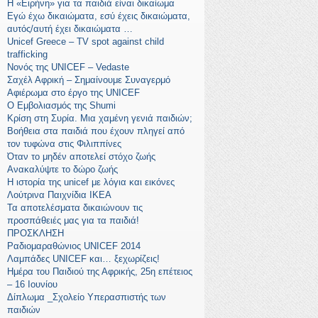
Η «Ειρήνη» για τα παιδιά είναι δικαίωμα
Εγώ έχω δικαιώματα, εσύ έχεις δικαιώματα,
αυτός/αυτή έχει δικαιώματα …
Unicef Greece – TV spot against child
trafficking
Νονός της UNICEF – Vedaste
Σαχέλ Αφρική – Σημαίνουμε Συναγερμό
Αφιέρωμα στο έργο της UNICEF
Ο Εμβολιασμός της Shumi
Κρίση στη Συρία. Μια χαμένη γενιά παιδιών;
Βοήθεια στα παιδιά που έχουν πληγεί από
τον τυφώνα στις Φιλιππίνες
Όταν το μηδέν αποτελεί στόχο ζωής
Ανακαλύψτε το δώρο ζωής
Η ιστορία της unicef με λόγια και εικόνες
Λούτρινα Παιχνίδια ΙΚΕΑ
Τα αποτελέσματα δικαιώνουν τις
προσπάθειές μας για τα παιδιά!
ΠΡΟΣΚΛΗΣΗ
Ραδιομαραθώνιος UNICEF 2014
Λαμπάδες UNICEF και… ξεχωρίζεις!
Ημέρα του Παιδιού της Αφρικής, 25η επέτειος
– 16 Ιουνίου
Δίπλωμα _Σχολείο Υπερασπιστής των
παιδιών