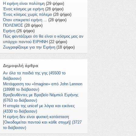
Η ειρήνη είναι πολύτιμη
(29 ψήφοι)
Ένας κόσμος με ειρήνη
(28 ψήφοι)
Ένας κόσμος χωρίς πόλεμο
(28 ψήφοι)
Όταν επικρατεί ειρήνη ...
(28 ψήφοι)
ΠΟΛΕΜΟΣ
(28 ψήφοι)
Ειρήνη
(26 ψήφοι)
Πώς φαντάζομαι ότι θα είναι ο κόσμος μας αν
υπάρχει παντού ΕΙΡΗΝΗ
(22 ψήφοι)
Ζωγραφίζουμε για την Ειρήνη
(18 ψήφοι)
Δημοφιλή άρθρα
Αν όλα τα παιδιά της γης (45500 το
διάβασαν)
Μετάφραση του «Imagine» από John Lennon
(18998 το διάβασαν)
Βραβευθέντες με Βραβείο Νόμπελ Ειρήνης
(6763 το διάβασαν)
Η ιστορία της unicef με λόγια και εικόνες
(4330 το διάβασαν)
Η ειρήνη δεν είναι φυσική κατάσταση
[Οικοδομείται παντού και κάθε στιγμή] (3727
το διάβασαν)