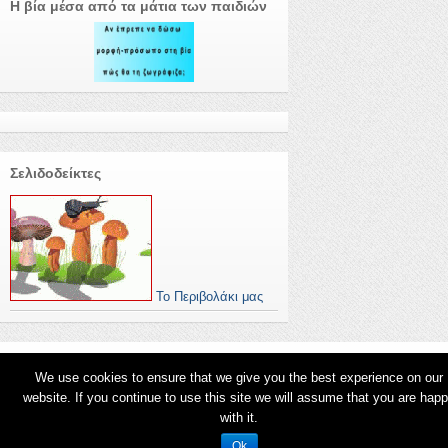
Η βία μέσα από τα μάτια των παιδιών
Σελιδοδείκτες
Το Περιβολάκι μας
We use cookies to ensure that we give you the best experience on our
website. If you continue to use this site we will assume that you are hap
© 2026
Σχολεία Υπερασπιστές των Παιδιών_Αποστολίδου Γεσθημανή
.
with it.
Ok