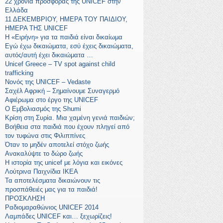
22 χρόνια προσφοράς της UNICEF στην
Ελλάδα
11 ΔΕΚΕΜΒΡΙΟΥ, ΗΜΕΡΑ ΤΟΥ ΠΑΙΔΙΟΥ,
ΗΜΕΡΑ ΤΗΣ UNICEF
Η «Ειρήνη» για τα παιδιά είναι δικαίωμα
Εγώ έχω δικαιώματα, εσύ έχεις δικαιώματα,
αυτός/αυτή έχει δικαιώματα …
Unicef Greece – TV spot against child
trafficking
Νονός της UNICEF – Vedaste
Σαχέλ Αφρική – Σημαίνουμε Συναγερμό
Αφιέρωμα στο έργο της UNICEF
Ο Εμβολιασμός της Shumi
Κρίση στη Συρία. Μια χαμένη γενιά παιδιών;
Βοήθεια στα παιδιά που έχουν πληγεί από
τον τυφώνα στις Φιλιππίνες
Όταν το μηδέν αποτελεί στόχο ζωής
Ανακαλύψτε το δώρο ζωής
Η ιστορία της unicef με λόγια και εικόνες
Λούτρινα Παιχνίδια ΙΚΕΑ
Τα αποτελέσματα δικαιώνουν τις
προσπάθειές μας για τα παιδιά!
ΠΡΟΣΚΛΗΣΗ
Ραδιομαραθώνιος UNICEF 2014
Λαμπάδες UNICEF και… ξεχωρίζεις!