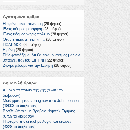
Αγαπημένα άρθρα
Η ειρήνη είναι πολύτιμη
(29 ψήφοι)
Ένας κόσμος με ειρήνη
(28 ψήφοι)
Ένας κόσμος χωρίς πόλεμο
(28 ψήφοι)
Όταν επικρατεί ειρήνη ...
(28 ψήφοι)
ΠΟΛΕΜΟΣ
(28 ψήφοι)
Ειρήνη
(26 ψήφοι)
Πώς φαντάζομαι ότι θα είναι ο κόσμος μας αν
υπάρχει παντού ΕΙΡΗΝΗ
(22 ψήφοι)
Ζωγραφίζουμε για την Ειρήνη
(18 ψήφοι)
Δημοφιλή άρθρα
Αν όλα τα παιδιά της γης (45487 το
διάβασαν)
Μετάφραση του «Imagine» από John Lennon
(18993 το διάβασαν)
Βραβευθέντες με Βραβείο Νόμπελ Ειρήνης
(6759 το διάβασαν)
Η ιστορία της unicef με λόγια και εικόνες
(4328 το διάβασαν)