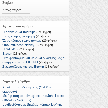
Στήλες
Χωρίς στήλες
Αγαπημένα άρθρα
Η ειρήνη είναι πολύτιμη
(29 ψήφοι)
Ένας κόσμος με ειρήνη
(28 ψήφοι)
Ένας κόσμος χωρίς πόλεμο
(28 ψήφοι)
Όταν επικρατεί ειρήνη ...
(28 ψήφοι)
ΠΟΛΕΜΟΣ
(28 ψήφοι)
Ειρήνη
(26 ψήφοι)
Πώς φαντάζομαι ότι θα είναι ο κόσμος μας αν
υπάρχει παντού ΕΙΡΗΝΗ
(22 ψήφοι)
Ζωγραφίζουμε για την Ειρήνη
(18 ψήφοι)
Δημοφιλή άρθρα
Αν όλα τα παιδιά της γης (45487 το
διάβασαν)
Μετάφραση του «Imagine» από John Lennon
(18994 το διάβασαν)
Βραβευθέντες με Βραβείο Νόμπελ Ειρήνης