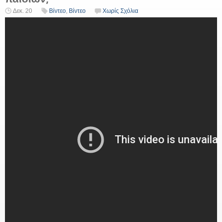
Δεκ. 20
Βίντεο
,
Βίντεο
Χωρίς Σχόλια