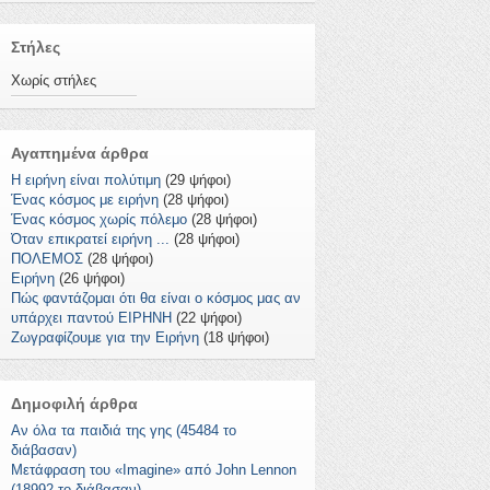
Στήλες
Χωρίς στήλες
Αγαπημένα άρθρα
Η ειρήνη είναι πολύτιμη
(29 ψήφοι)
Ένας κόσμος με ειρήνη
(28 ψήφοι)
Ένας κόσμος χωρίς πόλεμο
(28 ψήφοι)
Όταν επικρατεί ειρήνη ...
(28 ψήφοι)
ΠΟΛΕΜΟΣ
(28 ψήφοι)
Ειρήνη
(26 ψήφοι)
Πώς φαντάζομαι ότι θα είναι ο κόσμος μας αν
υπάρχει παντού ΕΙΡΗΝΗ
(22 ψήφοι)
Ζωγραφίζουμε για την Ειρήνη
(18 ψήφοι)
Δημοφιλή άρθρα
Αν όλα τα παιδιά της γης (45484 το
διάβασαν)
Μετάφραση του «Imagine» από John Lennon
(18992 το διάβασαν)