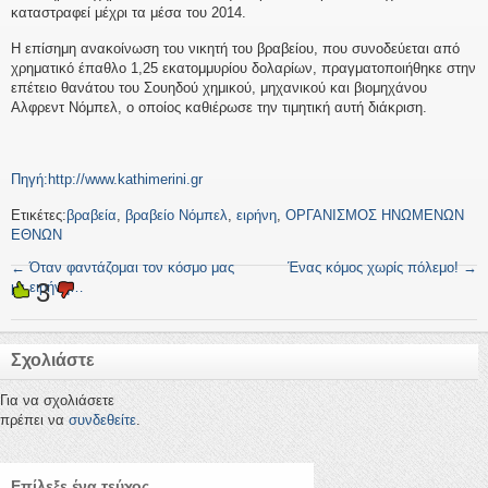
καταστραφεί μέχρι τα μέσα του 2014.
Η επίσημη ανακοίνωση του νικητή του βραβείου, που συνοδεύεται από
χρηματικό έπαθλο 1,25 εκατομμυρίου δολαρίων, πραγματοποιήθηκε στην
επέτειο θανάτου του Σουηδού χημικού, μηχανικού και βιομηχάνου
Αλφρεντ Νόμπελ, ο οποίος καθιέρωσε την τιμητική αυτή διάκριση.
Πηγή:http://www.kathimerini.gr
Ετικέτες:
βραβεία
,
βραβείο Νόμπελ
,
ειρήνη
,
ΟΡΓΑΝΙΣΜΟΣ ΗΝΩΜΕΝΩΝ
ΕΘΝΩΝ
←
Όταν φαντάζομαι τον κόσμο μας
Ένας κόμος χωρίς πόλεμο!
→
3
με ειρήνη…
Σχολιάστε
Για να σχολιάσετε
πρέπει να
συνδεθείτε
.
Επίλεξε ένα τεύχος