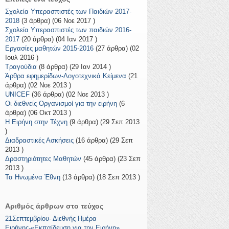
Σχολεία Υπερασπιστές των Παιδιών 2017-
2018
(3 άρθρα) (06 Νοε 2017 )
Σχολεία Υπερασπιστές των παιδιών 2016-
2017
(20 άρθρα) (04 Ιαν 2017 )
Εργασίες μαθητών 2015-2016
(27 άρθρα) (02
Ιουλ 2016 )
Τραγούδια
(8 άρθρα) (29 Ιαν 2014 )
Άρθρα εφημερίδων-Λογοτεχνικά Κείμενα
(21
άρθρα) (02 Νοε 2013 )
UNICEF
(36 άρθρα) (02 Νοε 2013 )
Οι διεθνείς Οργανισμοί για την ειρήνη
(6
άρθρα) (06 Οκτ 2013 )
Η Ειρήνη στην Τέχνη
(9 άρθρα) (29 Σεπ 2013
)
Διαδραστικές Ασκήσεις
(16 άρθρα) (29 Σεπ
2013 )
Δραστηριότητες Μαθητών
(45 άρθρα) (23 Σεπ
2013 )
Τα Ηνωμένα Έθνη
(13 άρθρα) (18 Σεπ 2013 )
Αριθμός άρθρων στο τεύχος
21Σεπτεμβρίου- Διεθνής Ημέρα
Ειρήνης-«Εκπαίδευση για την Ειρήνη»