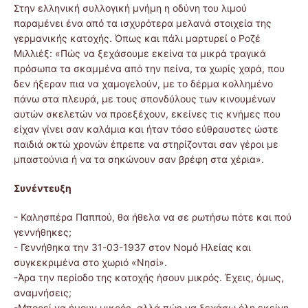
Στην ελληνική συλλογική μνήμη η οδύνη του λιμού
παραμένει ένα από τα ισχυρότερα μελανά στοιχεία της
γερμανικής κατοχής. Όπως και πάλι μαρτυρεί ο Ροζέ
Μιλλιέξ: «Πώς να ξεχάσουμε εκείνα τα μικρά τραγικά
πρόσωπα τα σκαμμένα από την πείνα, τα χωρίς χαρά, που
δεν ήξεραν πια να χαμογελούν, με το δέρμα κολλημένο
πάνω στα πλευρά, με τους σπονδύλους των κινουμένων
αυτών σκελετών να προεξέχουν, εκείνες τις κνήμες που
είχαν γίνει σαν καλάμια και ήταν τόσο εύθραυστες ώστε
παιδιά οκτώ χρονών έπρεπε να στηρίζονται σαν γέροι με
μπαστούνια ή να τα σηκώνουν σαν βρέφη στα χέρια».
Συνέντευξη
- Καλησπέρα Παππού, θα ήθελα να σε ρωτήσω πότε και πού
γεννήθηκες;
- Γεννήθηκα την 31-03-1937 στον Νομό Ηλείας και
συγκεκριμένα στο χωριό «Νησί».
-Άρα την περίοδο της κατοχής ήσουν μικρός. Έχεις, όμως,
αναμνήσεις;
-Μπορεί να ήμουν μικρός, αλλά πώς να ξεχάσω όλη εκείνη