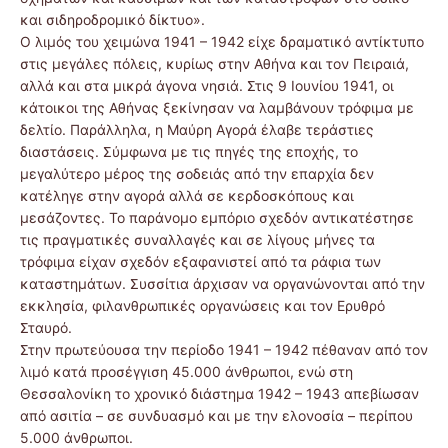
και σιδηροδρομικό δίκτυο».
Ο λιμός του χειμώνα 1941 – 1942 είχε δραματικό αντίκτυπο
στις μεγάλες πόλεις, κυρίως στην Αθήνα και τον Πειραιά,
αλλά και στα μικρά άγονα νησιά. Στις 9 Ιουνίου 1941, οι
κάτοικοι της Αθήνας ξεκίνησαν να λαμβάνουν τρόφιμα με
δελτίο. Παράλληλα, η Μαύρη Αγορά έλαβε τεράστιες
διαστάσεις. Σύμφωνα με τις πηγές της εποχής, το
μεγαλύτερο μέρος της σοδειάς από την επαρχία δεν
κατέληγε στην αγορά αλλά σε κερδοσκόπους και
μεσάζοντες. Το παράνομο εμπόριο σχεδόν αντικατέστησε
τις πραγματικές συναλλαγές και σε λίγους μήνες τα
τρόφιμα είχαν σχεδόν εξαφανιστεί από τα ράφια των
καταστημάτων. Συσσίτια άρχισαν να οργανώνονται από την
εκκλησία, φιλανθρωπικές οργανώσεις και τον Ερυθρό
Σταυρό.
Στην πρωτεύουσα την περίοδο 1941 – 1942 πέθαναν από τον
λιμό κατά προσέγγιση 45.000 άνθρωποι, ενώ στη
Θεσσαλονίκη το χρονικό διάστημα 1942 – 1943 απεβίωσαν
από ασιτία – σε συνδυασμό και με την ελονοσία – περίπου
5.000 άνθρωποι.