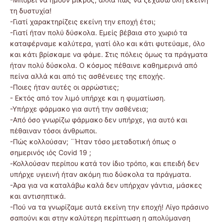
τη δυστυχία!
-Γιατί χαρακτηρίζεις εκείνη την εποχή έτσι;
-Γιατί ήταν πολύ δύσκολα. Εμείς βέβαια στο χωριό τα
καταφέρναμε καλύτερα, γιατί όλο και κάτι φυτεύαμε, όλο
και κάτι βρίσκαμε να φάμε. Στις πόλεις όμως τα πράγματα
ήταν πολύ δύσκολα. Ο κόσμος πέθαινε καθημερινά από
πείνα αλλά και από τις ασθένειες της εποχής.
-Ποιες ήταν αυτές οι αρρώστιες;
- Εκτός από τον λιμό υπήρχε και η φυματίωση.
-Υπήρχε φάρμακο για αυτή την ασθένεια;
-Από όσο γνωρίζω φάρμακο δεν υπήρχε, για αυτό και
πέθαιναν τόσοι άνθρωποι.
-Πώς κολλούσαν; ¨Ήταν τόσο μεταδοτική όπως ο
σημερινός ιός Covid 19 ;
-Κολλούσαν περίπου κατά τον ίδιο τρόπο, και επειδή δεν
υπήρχε υγιεινή ήταν ακόμη πιο δύσκολα τα πράγματα.
-Άρα για να καταλάβω καλά δεν υπήρχαν γάντια, μάσκες
και αντισηπτικά.
-Πού να τα γνωρίζαμε αυτά εκείνη την εποχή! Λίγο πράσινο
σαπούνι και στην καλύτερη περίπτωση η απολύμανση