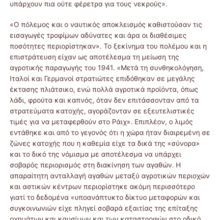
υπάρχουν πια ούτε φέρετρα για τους νεκρούς».
«Ο πόλεμος και ο ναυτικός αποκλεισμός καθιστούσαν τις
εισαγωγές τροφίμων αδύνατες και άρα οι διαθέσιμες
ποσότητες περιορίστηκαν». Το ξεκίνημα του πολέμου και η
επιστράτευση είχαν ως αποτέλεσμα τη μείωση της
αγροτικής παραγωγής του 1941. «Μετά τη συνθηκολόγηση,
Ιταλοί και Γερμανοί στρατιώτες επιδόθηκαν σε μεγάλης
έκτασης πλιάτσικο, ενώ πολλά αγροτικά προϊόντα, όπως
λάδι, φρούτα και καπνός, όταν δεν επιτάσσονταν από τα
στρατεύματα κατοχής, αγοράζονταν σε εξευτελιστικές
τιμές για να μεταφερθούν στο Ράιχ». Επιπλέον, ο λιμός
εντάθηκε και από το γεγονός ότι η χώρα ήταν διαιρεμένη σε
ζώνες κατοχής που η καθεμία είχε τα δικά της «σύνορα»
και το δικό της νόμισμα με αποτέλεσμα να υπάρχει
σοβαρός περιορισμός στη διακίνηση των αγαθών. Η
απαραίτητη ανταλλαγή αγαθών μεταξύ αγροτικών περιοχών
και αστικών κέντρων περιορίστηκε ακόμη περισσότερο
γιατί το δεδομένα «υποανάπτυκτο δίκτυο μεταφορών και
συγκοινωνιών είχε πληγεί σοβαρά εξαιτίας της επίταξης
οχημάτων και καυσίμων και των καταστροφών στο οδικό