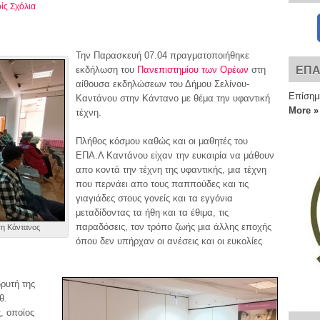
ίς Σχόλια
Την Παρασκευή 07.04 πραγματοποιήθηκε
εκδήλωση του
Πανεπιστημίου των Ορέων
στη
ΕΠΑ
αίθουσα εκδηλώσεων του Δήμου Σελίνου-
Επίσημ
Καντάνου στην Κάντανο με θέμα την υφαντική
More »
τέχνη.
Πλήθος κόσμου καθώς και οι μαθητές του
ΕΠΑ.Λ Καντάνου είχαν την ευκαιρία να μάθουν
απο κοντά την τέχνη της υφαντικής, μια τέχνη
που περνάει απο τους παππούδες και τις
γιαγιάδες στους γονείς και τα εγγόνια
μεταδίδοντας τα ήθη και τα έθιμα, τις
παραδόσεις, τον τρόπο ζωής μια άλλης εποχής
η Κάντανος
όπου δεν υπήρχαν οι ανέσεις και οι ευκολίες
ρυτή της
θ.
, οποίος