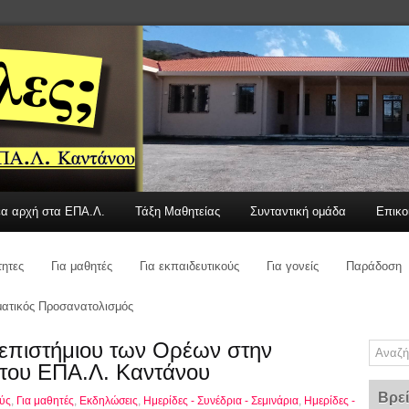
έα αρχή στα ΕΠΑ.Λ.
Τάξη Μαθητείας
Συνταντική ομάδα
Επικο
τητες
Για μαθητές
Για εκπαιδευτικούς
Για γονείς
Παράδοση
ατικός Προσανατολισμός
επιστήμιου των Ορέων στην
 του ΕΠΑ.Λ. Καντάνου
Βρεί
ούς
,
Για μαθητές
,
Εκδηλώσεις
,
Ημερίδες - Συνέδρια - Σεμινάρια
,
Ημερίδες -