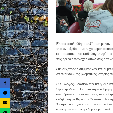
Έπειτα ακολούθησε συζήτηση με γυναί
επόμενο άρθρο – που χρησιμοποιούσαν 
τα πετσετάκια και κάθε λόγης υφάσμα
στις ορεινές περιοχές όπως στις αστικ
Στις συζητήσεις συμμετείχαν και οι μ
να ακούσουν τις βιωματικές ιστορίες 
Ο Σύλλογος Διδασκόντων θα ήθελε να 
Οφθαλμολογίας Πανεπιστημίου Κρήτης 
των Ορέων» προσκαλώντας του μαθητέ
εκδήλωση με θέμα την Υφαντική Τέχνη 
θα πρέπει να γίνονται συνέχεια καθώ
τοπικής πολιτισμική κληρονομιάς αλλά