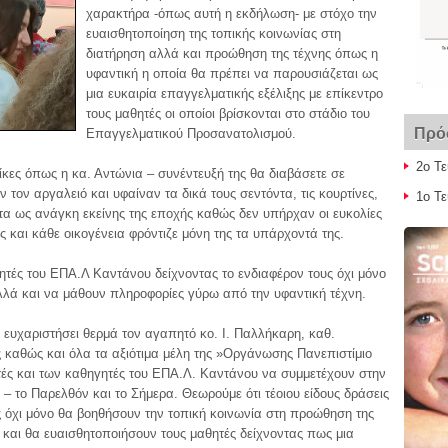
χαρακτήρα -όπως αυτή η εκδήλωση- με στόχο την
ευαισθητοποίηση της τοπικής κοινωνίας στη
διατήρηση αλλά και προώθηση της τέχνης όπως η
υφαντική η οποία θα πρέπει να παρουσιάζεται ως
μια ευκαιρία επαγγελματικής εξέλιξης με επίκεντρο
τους μαθητές οι οποίοι βρίσκονται στο στάδιο του
Πρό
Επαγγελματικού Προσανατολισμού.
2ο Τ
κες όπως η κα. Αντώνια – συνέντευξή της θα διαβάσετε σε
τον αργαλειό και υφαίναν τα δικά τους σεντόντα, τις κουρτίνες,
1ο Τ
τα ως ανάγκη εκείνης της εποχής καθώς δεν υπήρχαν οι ευκολίες
ές και κάθε οικογένεια φρόντιζε μόνη της τα υπάρχοντά της.
αθητές του ΕΠΑ.Λ Καντάνου δείχνοντας το ενδιαφέρον τους όχι μόνο
αλλά και να μάθουν πληροφορίες γύρω από την υφαντική τέχνη.
ευχαριστήσει θερμά τον αγαπητό κο. Ι. Παλλήκαρη, καθ.
καθώς και όλα τα αξιότιμα μέλη της »Οργάνωσης Πανεπιστίμιο
ς και των καθηγητές του ΕΠΑ.Λ. Καντάνου να συμμετέχουν στην
– το Παρελθόν και το Σήμερα. Θεωρούμε ότι τέοιου είδους δράσεις
ς όχι μόνο θα βοηθήσουν την τοπική κοινωνία στη προώθηση της
 και θα ευαισθητοποιήσουν τους μαθητές δείχνοντας πως μια