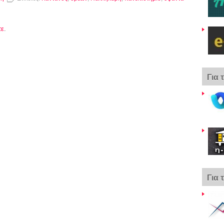
τε
.
Για 
Για 