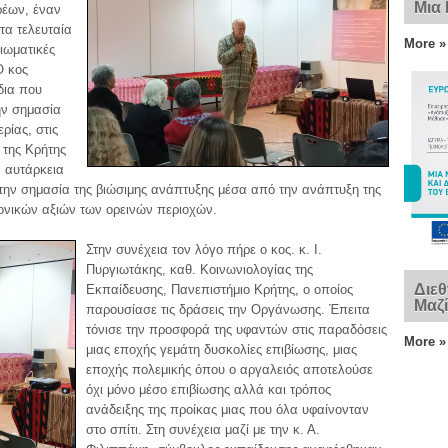
Μια
ρέων, έναν
τα τελευταία
More »
βιωματικές
Ο κος
δια που
ην σημασία
ρίας, στις
 της Κρήτης
ν αυτάρκεια
 την σημασία της βιώσιμης ανάπτυξης μέσα από την ανάπτυξη της
ρονικών αξιών των ορεινών περιοχών.
Στην συνέχεια τον λόγο πήρε ο κος. κ. Ι.
Πυργιωτάκης, καθ. Κοινωνιολογίας της
Διεθ
Εκπαίδευσης, Πανεπιστήμιο Κρήτης, ο οποίος
Μαζί
παρουσίασε τις δράσεις την Οργάνωσης. Έπειτα
τόνισε την προσφορά της υφαντών στις παραδόσεις
More »
μιας εποχής γεμάτη δυσκολίες επιβίωσης, μιας
εποχής πολεμικής όπου ο αργαλειός αποτελούσε
όχι μόνο μέσο επιβίωσης αλλά και τρόπος
ανάδειξης της προίκας μιας που όλα υφαίνονταν
στο σπίτι. Στη συνέχεια μαζί με την κ. Α.