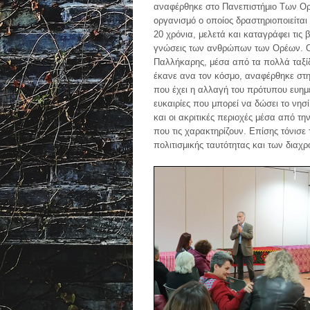
αναφέρθηκε στο Πανεπιστήμιο Των Ο
οργανισμό ο οποίος δραστηριοποιείται 
20 χρόνια, μελετά και καταγράφει τις 
γνώσεις των ανθρώπων των Ορέων. 
Παλλήκαρης, μέσα από τα πολλά ταξί
έκανε ανα τον κόσμο, αναφέρθηκε στ
που έχει η αλλαγή του πρότυπου ευημε
ευκαιρίες που μπορεί να δώσει το νησί
και οι ακριτικές περιοχές μέσα από τη
που τις χαρακτηρίζουν. Επίσης τόνισε
πολιτισμικής ταυτότητας και των διαχ