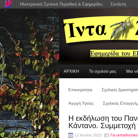
Ηλεκτρονικά Σχολικά Περιοδικά & Εφημερίδες
Σύνδεση
ΑΡΧΙΚΗ
Το σχολείο μας
Μια ν
Επικαιροτητα
Σχολικές Δραστηριό
Αγωγή Υγείας
Σχολικός Επαγγελμ
Η εκδήλωση του Παν
Κάντανο. Συμμετοχή
12 Ιουλίου 2023
Για εκπαιδευτικ