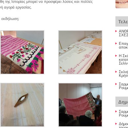
ήθη της Ιστορίας μπορεί να προσφέρει λύσεις και πολλές
νή αγορά εργασίας.
ν εκδήλωση:
Τελ
ΑΝΘΡ
ΣΧΕΣ
Επαγγ
αποκ
Η Σκ
κατα
Σελί
Σκλα
Κρήτ
Σαρμά
Ρουμ
Δημ
Σαρμά
Ρουμα
Δήμο
τουρι