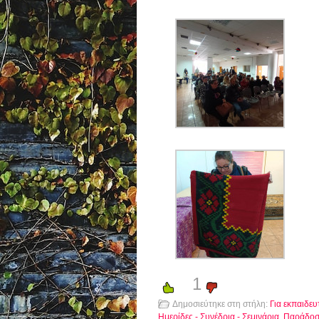
1
Δημοσιεύτηκε στη στήλη:
Για εκπαιδευ
Ημερίδες - Συνέδρια - Σεμινάρια
,
Παράδο