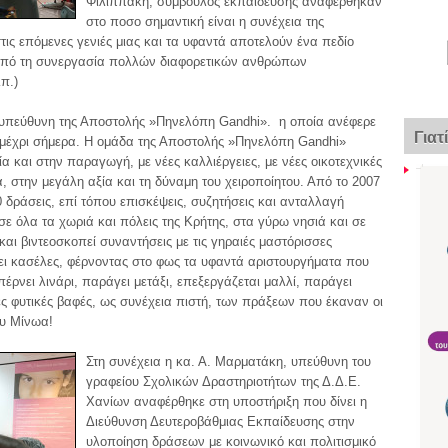
Φιλιππάκη, σύμβουλος εκπαίδευσης αναφέρθηκαν
στο ποσο σημαντική είναι η συνέχεια της
τις επόμενες γενιές μιας και τα υφαντά αποτελούν ένα πεδίο
από τη συνεργασία πολλών διαφορετικών ανθρώπων
π.)
η υπεύθυνη της Αποστολής »Πηνελόπη Gandhi». η οποία ανέφερε
Γιατ
ς μέχρι σήμερα. Η ομάδα της Αποστολής »Πηνελόπη Gandhi»
α και στην παραγωγή, με νέες καλλιέργειες, με νέες οικοτεχνικές
α, στην μεγάλη αξία και τη δύναμη του χειροποίητου. Από το 2007
 δράσεις, επί τόπου επισκέψεις, συζητήσεις και ανταλλαγή
σε όλα τα χωριά και πόλεις της Κρήτης, στα γύρω νησιά και σε
αι βιντεοσκοπεί συναντήσεις με τις γηραιές μαστόρισσες
οίγει κασέλες, φέρνοντας στο φως τα υφαντά αριστουργήματα που
πέρνει λινάρι, παράγει μετάξι, επεξεργάζεται μαλλί, παράγει
ές φυτικές βαφές, ως συνέχεια πιστή, των πράξεων που έκαναν οι
ου Μίνωα!
Στη συνέχεια η κα. Α. Μαρματάκη, υπεύθυνη του
γραφείου Σχολικών Δραστηριοτήτων της Δ.Δ.Ε.
Χανίων αναφέρθηκε στη υποστήριξη που δίνει η
Διεύθυνση Δευτεροβάθμιας Εκπαίδευσης στην
υλοποίηση δράσεων με κοινωνικό και πολιτισμικό