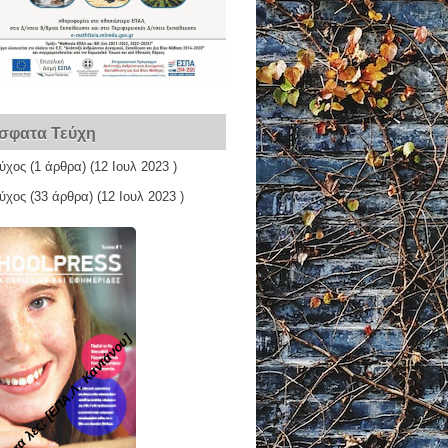
σφατα Τεύχη
εύχος
(1 άρθρα) (12 Ιουλ 2023 )
εύχος
(33 άρθρα) (12 Ιουλ 2023 )
Ίντα λες; [ΕΠΑ.Λ. Καντάνου]