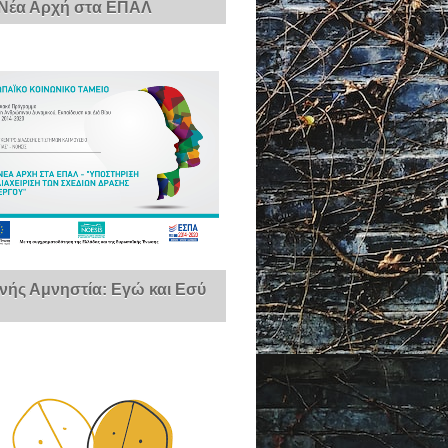
 Νέα Αρχή στα ΕΠΑΛ
νής Αμνηστία: Εγώ και Εσύ