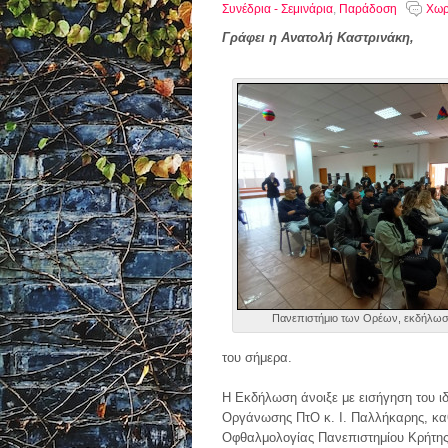
Συνέδρια - Σεμινάρια
,
Παράδοση
Χωρ
Γράφει η Ανατολή Καστρινάκη,
Πανεπιστήμιο των Ορέων, εκδήλωσ
του σήμερα.
Η Εκδήλωση άνοιξε με εισήγηση του ιδ
Οργάνωσης ΠτΟ κ. Ι. Παλλήκαρης, κα
Οφθαλμολογίας Πανεπιστημίου Κρήτης