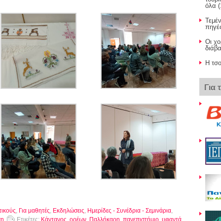
όλα (
Τεμέν
πηγές
Οι χο
διάβ
Η τσο
Για 
τικούς
,
Για μαθητές
,
Εκδηλώσεις
,
Ημερίδες - Συνέδρια - Σεμινάρια
,
ση
Ετικέτες:
Κάντανος
,
ορέων
,
Παλλήκαρη
,
πανεπιστήμιο
,
υφαντά