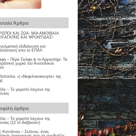
ευταία Άρθρα
ΩΠΟΙ ΚΑΙ ΖΩΑ: ΜΙΑ ΑΜΟΙΒΑΙΑ
Η ΑΓΑΠΗΣ ΚΑΙ ΦΡΟΝΤΙΔΑΣ!
ελματική εξιδείκευση και
ατάσταση απο το ΕΠΑΛ
άφη – Πέρα Σκάφη & το Αργαστήρι: Τα
πράσινα χωριά του Ανατολικού
νου
βοπούλα, η «Νεφελοκοκκυγία» της
ης
λε – Το γεμιστό λάχανο της
ανίας
οφιλή άρθρα
λε – Το γεμιστό λάχανο της
νίας (12 το διάβασαν)
ς Καντάνου – Σελίνου, ένας
στικός προορισμός που τα συνδυάζει