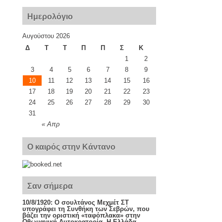
Ημερολόγιο
Αυγούστου 2026
Δ
Τ
Τ
Π
Π
Σ
Κ
1
2
3
4
5
6
7
8
9
10
11
12
13
14
15
16
17
18
19
20
21
22
23
24
25
26
27
28
29
30
31
« Απρ
Ο καιρός στην Κάντανο
Σαν σήμερα
10/8/1920:
Ο σουλτάνος Μεχμέτ ΣΤ
υπογράφει τη Συνθήκη των Σεβρών, που
βάζει την οριστική «ταφόπλακα» στην
Οθωμανική Αυτοκρατορία. Η Ελλάδα