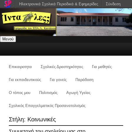
Ηλεκτρονικά Σχολικά Περιοδικά & Εφημερίδες
Σύνδεση
Μενού
Επικαιροτητα
Σχολικές Δραστηριότητες
Για μαθητές
Για εκπαιδευτικούς
Για γονείς
Παράδοση
Ο τόπος μου
Πολιτισμός
Αγωγή Υγείας
Σχολικός Επαγγελματικός Προσανατολισμός
Στήλη:
Κοινωνικές
Συμμετοχή του σχολείου μας στο