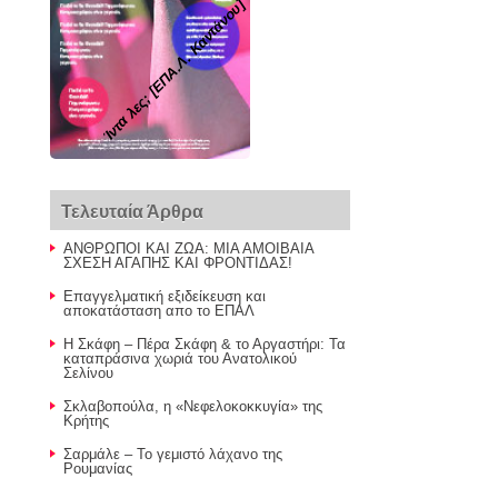
Ίντα λες; [ΕΠΑ.Λ. Καντάνου]
Τελευταία Άρθρα
ΑΝΘΡΩΠΟΙ ΚΑΙ ΖΩΑ: ΜΙΑ ΑΜΟΙΒΑΙΑ
ΣΧΕΣΗ ΑΓΑΠΗΣ ΚΑΙ ΦΡΟΝΤΙΔΑΣ!
Επαγγελματική εξιδείκευση και
αποκατάσταση απο το ΕΠΑΛ
Η Σκάφη – Πέρα Σκάφη & το Αργαστήρι: Τα
καταπράσινα χωριά του Ανατολικού
Σελίνου
Σκλαβοπούλα, η «Νεφελοκοκκυγία» της
Κρήτης
Σαρμάλε – Το γεμιστό λάχανο της
Ρουμανίας