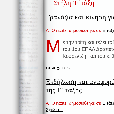
Στήλη 'Ε΄τάξη'
Γρανάζια και κίνηση γ
ΑΠΟ ntzitzi δημοσιεύτηκε σε
Ε΄τάξ
Μ
ε την τρίτη και τελευ
του 1ου ΕΠΑΛ Δραπετ
Κουρεντζή και του κ.
συνέχεια »
Εκδήλωση και αναφορά 
της Ε΄ τάξης
ΑΠΟ ntzitzi δημοσιεύτηκε σε
Ε΄τάξ
Σχόλια »