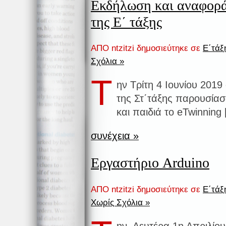
Εκδήλωση και αναφορά 
της Ε΄ τάξης
ΑΠΟ ntzitzi δημοσιεύτηκε σε
Ε΄τάξ
Σχόλια »
Τ
ην Τρίτη 4 Ιουνίου 2019 
της Στ΄τάξης παρουσίασ
και παιδιά το eTwinning
συνέχεια »
Εργαστήριο Arduino
ΑΠΟ ntzitzi δημοσιεύτηκε σε
Ε΄τάξ
Χωρίς Σχόλια »
ην Δευτέρα 1η Απριλίου 