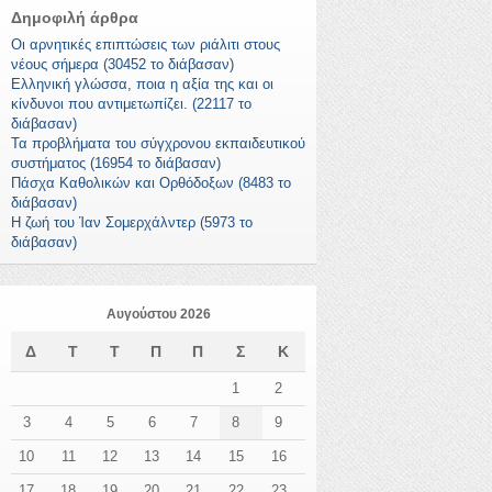
Δημοφιλή άρθρα
Οι αρνητικές επιπτώσεις των ριάλιτι στους
νέους σήμερα (30452 το διάβασαν)
Ελληνική γλώσσα, ποια η αξία της και οι
κίνδυνοι που αντιμετωπίζει. (22117 το
διάβασαν)
Τα προβλήματα του σύγχρονου εκπαιδευτικού
συστήματος (16954 το διάβασαν)
Πάσχα Καθολικών και Ορθόδοξων (8483 το
διάβασαν)
Η ζωή του Ίαν Σομερχάλντερ (5973 το
διάβασαν)
Αυγούστου 2026
Δ
Τ
Τ
Π
Π
Σ
Κ
1
2
3
4
5
6
7
8
9
10
11
12
13
14
15
16
17
18
19
20
21
22
23