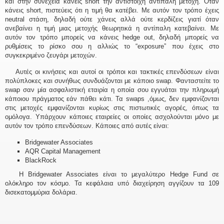
και στην συνέχεια κάνεις short την αντίστοιχη αντίπαλη μετοχή. Όταν
κάνεις short, πιστεύεις ότι η τιμή θα κατέβει. Με αυτόν τον τρόπο έχεις
neutral στάση, δηλαδή ούτε χάνεις αλλά ούτε κερδίζεις γιατί όταν
ανεβαίνει η τιμή μιας μετοχής θεωρητικά η αντίπαλη κατεβαίνει. Με
αυτόν τον τρόπο μπορείς να κάνεις hedge out, δηλαδή μπορείς να
ρυθμίσεις το ρίσκο σου η αλλιώς το “exposure” που έχεις στο
συγκεκριμένο ζευγάρι μετοχών.
Αυτές οι κινήσεις και αυτοί οι τρόποι και τακτικές επενδύσεων είναι
πολύπλοκες και συνήθως συνδυάζονται με κάποιο swap. Φανταστείτε το
swap σαν μία ασφαλιστική εταιρία η οποία σου εγγυάται την πληρωμή
κάποιου πράγματος εάν πάθει κάτι. Τα swaps ,όμως, δεν εμφανίζονται
στις μετοχές εμφανίζονται κυρίως στις πιστωτικές αγορές, όπως τα
ομόλογα. Υπάρχουν κάποιες εταιρείες οι οποίες ασχολούνται μόνο με
αυτόν τον τρόπο επενδύσεων. Κάποιες από αυτές είναι:
Bridgewater Associates
AQR Capital Management
BlackRock
Η Bridgewater Associates είναι το μεγαλύτερο Hedge Fund σε
ολόκληρο τον κόσμο. Τα κεφάλαια υπό διαχείρηση αγγίζουν τα 109
δισεκατομμύρια δολάρια.