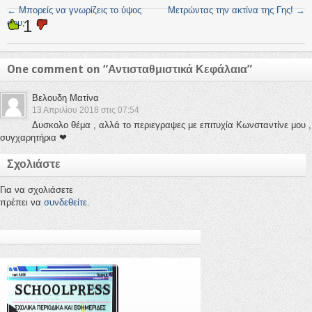
←
Μπορείς να γνωρίζεις το ύψος
Μετρώντας την ακτίνα της Γης!
→
1
σου;
One comment on “
Αντισταθμιστικά Κεφάλαια
”
Βελουδη Ματίνα
13 Απριλίου 2018 στις 07:54
Δυσκολο θέμα , αλλά το περιεγραψες με επιτυχία Κωνσταντίνε μου ,
συγχαρητήρια ❤
Σχολιάστε
Για να σχολιάσετε
πρέπει να
συνδεθείτε
.