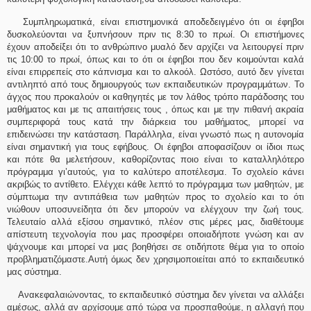
Συμπληρωματικά, είναι επιστημονικά αποδεδειγμένο ότι οι έφηβοι
δυσκολεύονται να ξυπνήσουν πριν τις 8:30 το πρωί. Οι επιστήμονες
έχουν αποδείξει ότι το ανθρώπινο μυαλό δεν αρχίζει να λειτουργεί πριν
τις 10:00 το πρωί, όπως και το ότι οι έφηβοι που δεν κοιμούνται καλά
είναι επιρρεπείς στο κάπνισμα και το αλκοόλ. Ωστόσο, αυτό δεν γίνεται
αντιληπτό από τους δημιουργούς των εκπαιδευτικών προγραμμάτων. Το
άγχος που προκαλούν οι καθηγητές με τον λάθος τρόπο παράδοσης του
μαθήματος και με τις απαιτήσεις τους , όπως και με την πιθανή ακραία
συμπεριφορά τους κατά την διάρκεια του μαθήματος, μπορεί να
επιδεινώσει την κατάσταση. Παράλληλα, είναι γνωστό πως η αυτονομία
είναι σημαντική για τους εφήβους. Οι έφηβοι αποφασίζουν οι ίδιοι πως
και πότε θα μελετήσουν, καθορίζοντας ποιο είναι το καταλληλότερο
πρόγραμμα γι’αυτούς, για το καλύτερο αποτέλεσμα. Το σχολείο κάνει
ακριβώς το αντίθετο. Ελέγχει κάθε λεπτό το πρόγραμμα των μαθητών, με
σύμπτωμα την αντιπάθεια των μαθητών προς το σχολείο και το ότι
νιώθουν υποσυνείδητα ότι δεν μπορούν να ελέγχουν την ζωή τους.
Τελευταίο αλλά εξίσου σημαντικό, πλέον στις μέρες μας, διαθέτουμε
απίστευτη τεχνολογία που μας προσφέρει οποιαδήποτε γνώση και αν
ψάχνουμε και μπορεί να μας βοηθήσει σε οτιδήποτε θέμα για το οποίο
προβληματιζόμαστε.Αυτή όμως δεν χρησιμοποιείται από το εκπαιδευτικό
μας σύστημα.
Ανακεφαλαιώνοντας, το εκπαιδευτικό σύστημα δεν γίνεται να αλλάξει
αμέσως, αλλά αν αρχίσουμε από τώρα να προσπαθούμε, η αλλαγή που