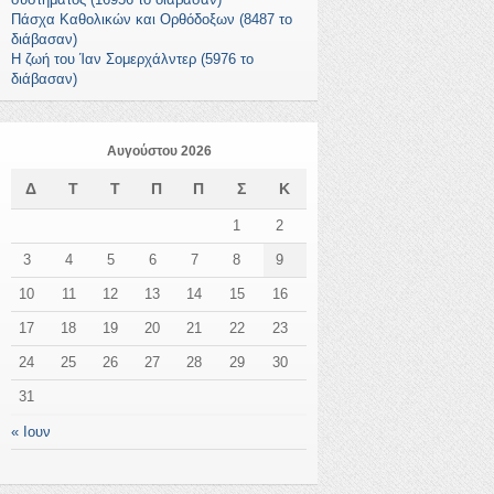
Πάσχα Καθολικών και Ορθόδοξων (8487 το
διάβασαν)
Η ζωή του Ίαν Σομερχάλντερ (5976 το
διάβασαν)
Αυγούστου 2026
Δ
Τ
Τ
Π
Π
Σ
Κ
1
2
3
4
5
6
7
8
9
10
11
12
13
14
15
16
17
18
19
20
21
22
23
24
25
26
27
28
29
30
31
« Ιουν