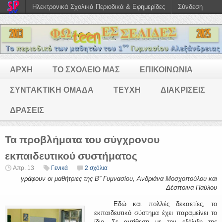
Ηλεκτρονικά Σχολικά Περιοδικά & Εφημερίδες
Σύνδεση
ΑΡΧΗ
ΤΟ ΣΧΟΛΕΙΟ ΜΑΣ
ΕΠΙΚΟΙΝΩΝΙΑ
ΣΥΝΤΑΚΤΙΚΗ ΟΜΑΔΑ
ΤΕΥΧΗ
ΔΙΑΚΡΙΣΕΙΣ
ΔΡΑΣΕΙΣ
Τα προβλήματα του σύγχρονου
εκπαιδευτικού συστήματος
Απρ. 13
Γενικά
2 σχόλια
γράφουν οι μαθήτριες της Β” Γυμνασίου, Ανδριάνα Μοσχοπούλου και
Δέσποινα Παύλου
Eδώ και πολλές δεκαετίες, το
εκπαιδευτικό σύστημα έχει παραμείνει το
ίδιο. Σε αντίθεση με την εξέλιξη της