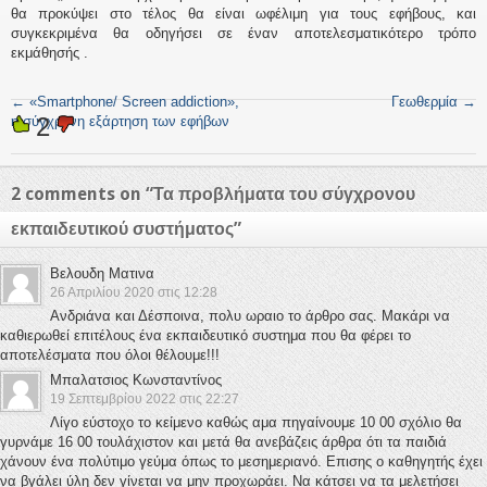
θα προκύψει στο τέλος θα είναι ωφέλιμη για τους εφήβους, και
συγκεκριμένα θα οδηγήσει σε έναν αποτελεσματικότερο τρόπο
εκμάθησής .
←
«Smartphone/ Screen addiction»,
Γεωθερμία
→
2
η σύγχρονη εξάρτηση των εφήβων
2 comments on “
Τα προβλήματα του σύγχρονου
εκπαιδευτικού συστήματος
”
Βελουδη Ματινα
26 Απριλίου 2020 στις 12:28
Ανδριάνα και Δέσποινα, πολυ ωραιο το άρθρο σας. Μακάρι να
καθιερωθεί επιτέλους ένα εκπαιδευτικό συστημα που θα φέρει το
αποτελέσματα που όλοι θέλουμε!!!
Μπαλατσιος Κωνσταντίνος
19 Σεπτεμβρίου 2022 στις 22:27
Λίγο εύστοχο το κείμενο καθώς αμα πηγαίνουμε 10 00 σχόλιο θα
γυρνάμε 16 00 τουλάχιστον και μετά θα ανεβάζεις άρθρα ότι τα παιδιά
χάνουν ένα πολύτιμο γεύμα όπως το μεσημεριανό. Επισης ο καθηγητής έχει
να βγάλει ύλη δεν γίνεται να μην προχωράει. Να κάτσει να τα μελετήσει