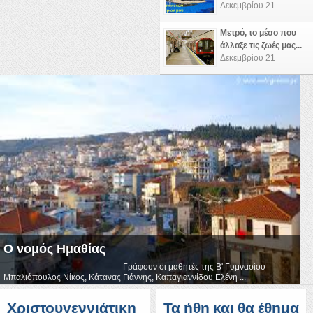
Δεκεμβρίου 21
Μετρό, το μέσο που
άλλαξε τις ζωές μας...
Δεκεμβρίου 21
Ο νομός Ημαθίας
Γράφουν οι μαθητές της Β' Γυμνασίου
Μπαλιόπουλος Νίκος, Κάτανας Γιάννης, Καπαγιαννίδου Ελένη ...
Χριστουγεννιάτικη
Τα ήθη και θα έθημα