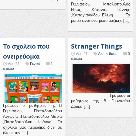
Γυμνασίου, Μπαλιόπουλος
Νίκος ,Κάτανας Γιάννης
,Καπαγιαννίδου Ελένη Το
μετρό είναι ένα μέσο μαζικής […]
Το σχολείο που
Stranger Things
Δεκ. 21
Διασκέδαση
0
ονειρεύομαι
σχόλια
Δεκ. 21
Γενικά
1
σχόλιο
Γράφουν οι
μαθήτριες της Β Γυμνασίου
Γράφουν οι μαθήτριες της Β
Δούκα […]
Γυμνασίου, Παπαδοπούλου
Αντωνία ,Παπαδοπούλου Μαρία
,Παπαδοπούλου Ιωάννα Το
σχολικό μας περιοδικό δίνει σε
όλους την […]