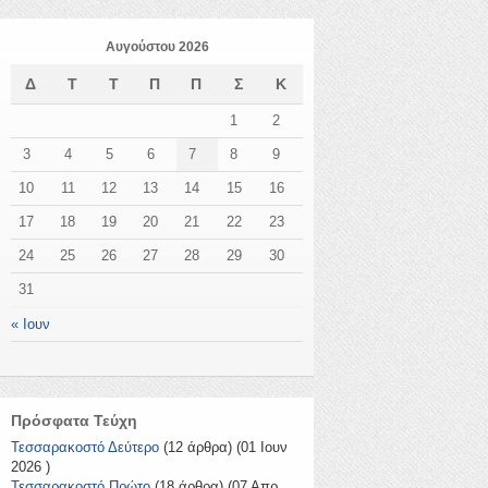
Αυγούστου 2026
Δ
Τ
Τ
Π
Π
Σ
Κ
1
2
3
4
5
6
7
8
9
10
11
12
13
14
15
16
17
18
19
20
21
22
23
24
25
26
27
28
29
30
31
« Ιουν
Πρόσφατα Τεύχη
Τεσσαρακοστό Δεύτερο
(12 άρθρα) (01 Ιουν
2026 )
Τεσσαρακοστό Πρώτο
(18 άρθρα) (07 Απρ