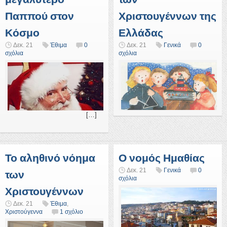
Παππού στον
Χριστουγέννων της
Κόσμο
Ελλάδας
Δεκ. 21
Έθιμα
0
Δεκ. 21
Γενικά
0
σχόλια
σχόλια
[…]
Το αληθινό νόημα
Ο νομός Ημαθίας
Δεκ. 21
Γενικά
0
των
σχόλια
Χριστουγέννων
Δεκ. 21
Έθιμα
,
Χριστούγεννα
1 σχόλιο