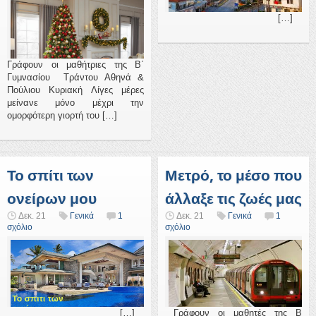
[…]
Γράφουν οι μαθήτριες της Β΄
Γυμνασίου Τράντου Αθηνά &
Πούλιου Κυριακή Λίγες μέρες
μείνανε μόνο μέχρι την
ομορφότερη γιορτή του […]
Το σπίτι των
Μετρό, το μέσο που
ονείρων μου
άλλαξε τις ζωές μας
Δεκ. 21
Γενικά
1
Δεκ. 21
Γενικά
1
σχόλιο
σχόλιο
[…]
Γράφουν οι μαθητές της Β