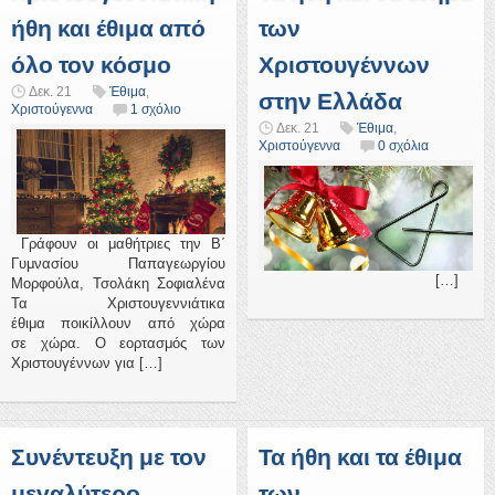
ήθη και έθιμα από
των
όλο τον κόσμο
Χριστουγέννων
Δεκ. 21
Έθιμα
,
στην Ελλάδα
Χριστούγεννα
1 σχόλιο
Δεκ. 21
Έθιμα
,
Χριστούγεννα
0 σχόλια
Γράφουν οι μαθήτριες την Β΄
Γυμνασίου Παπαγεωργίου
[…]
Μορφούλα, Τσολάκη Σοφιαλένα
Τα Χριστουγεννιάτικα
έθιμα ποικίλλουν από χώρα
σε χώρα. Ο εορτασμός των
Χριστουγέννων για […]
Συνέντευξη με τον
Τα ήθη και τα έθιμα
μεγαλύτερο
των